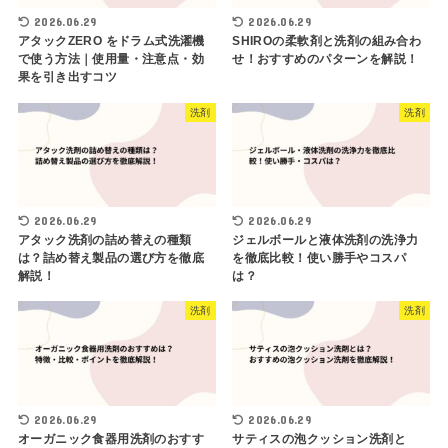
2026.06.29
2026.06.29
アタックZERO をドラム式洗濯機
SHIROの柔軟剤と洗剤の組み合わ
で使う方法｜使用量・注意点・効
せ！おすすめのパターンを解説！
果を引き出すコツ
洗剤
洗剤
2026.06.29
2026.06.29
アタック洗剤の詰め替えの種類
ジェルボールと液体洗剤の洗浄力
は？詰め替え製品の選び方を徹底
を徹底比較！使い勝手やコスパ
解説！
は？
洗剤
洗剤
2026.06.29
2026.06.29
オーガニック食器用洗剤のおすす
サティスの泡クッション洗剤と