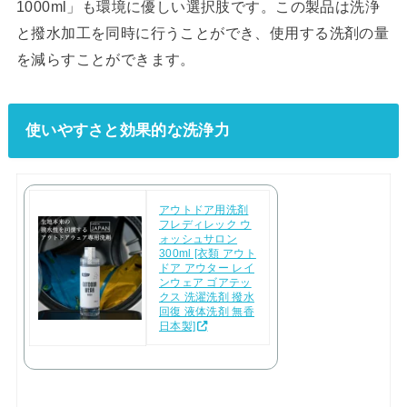
1000ml」も環境に優しい選択肢です。この製品は洗浄
と撥水加工を同時に行うことができ、使用する洗剤の量
を減らすことができます。
使いやすさと効果的な洗浄力
アウトドア用洗剤
フレディレック ウ
ォッシュサロン
300ml [衣類 アウト
ドア アウター レイ
ンウェア ゴアテッ
クス 洗濯洗剤 撥水
回復 液体洗剤 無香
日本製]