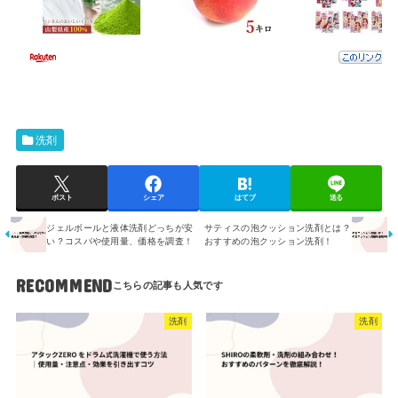
洗剤
ポスト
シェア
はてブ
送る
ジェルボールと液体洗剤どっちが安
サティスの泡クッション洗剤とは？
い？コスパや使用量、価格を調査！
おすすめの泡クッション洗剤！
RECOMMEND
洗剤
洗剤