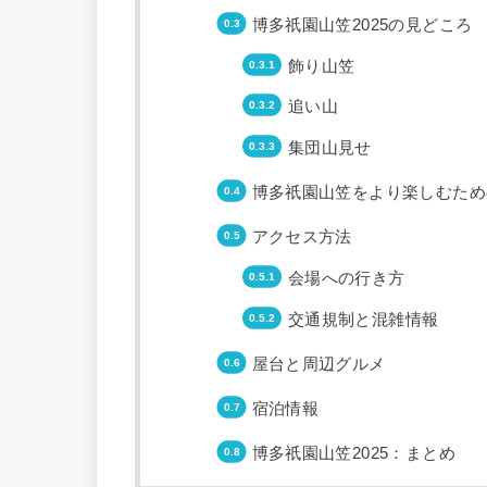
博多祇園山笠2025の見どころ
飾り山笠
追い山
集団山見せ
博多祇園山笠をより楽しむため
アクセス方法
会場への行き方
交通規制と混雑情報
屋台と周辺グルメ
宿泊情報
博多祇園山笠2025：まとめ