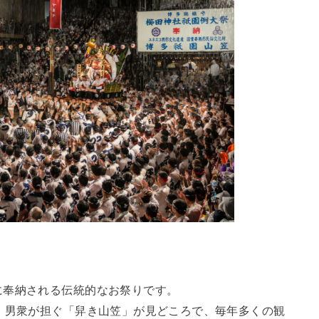
に奉納される伝統的なお祭りです。
、男衆が担ぐ「舁き山笠」が見どころで、毎年多くの観