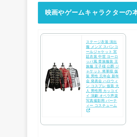
映画やゲームキャラクターの
ステージ衣装 演出
服 メンズ スパンコ
ールジャケット 宮
廷衣装 中世 ヨーロ
ッパ風 貴族服装 王
族服 王子様 公爵 ジ
ャケット 将軍様 仮
装 男性 忘年会 新年
会 発表会 ハロウィ
ン コスプレ 仮装 大
人 男性用 カッコイ
イ 演劇 オペラ声楽
写真撮影用 パーテ
ィー コスチューム