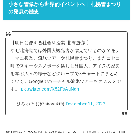
小さな雪像から世界的イベントへ｜札幌雪まつり
の発展の歴史
【明日に使える社会科授業-北海道③-】
なぜ北海道では外国人観光客が増えているのか？をテ
ーマに授業。流氷ツアーや札幌雪まつり、またニセコ
町でスキーやスノボーを楽しむ外国人、アイヌの歴史
を学ぶ人々の様子などグループでXチャートにまとめ
ていく。Googleでバーチャル流氷ツアーもオススメで
す。
pic.twitter.com/X52FsAuNdh
— ひろゆき (@7hiroyuki9)
December 11, 2023
第1回から70年以上が経過した今、札幌雪まつりは世界