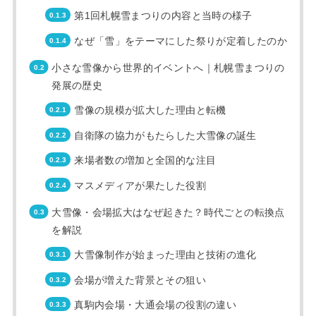
第1回札幌雪まつりの内容と当時の様子
なぜ「雪」をテーマにした祭りが定着したのか
小さな雪像から世界的イベントへ｜札幌雪まつりの
発展の歴史
雪像の規模が拡大した理由と転機
自衛隊の協力がもたらした大雪像の誕生
来場者数の増加と全国的な注目
マスメディアが果たした役割
大雪像・会場拡大はなぜ起きた？時代ごとの転換点
を解説
大雪像制作が始まった理由と技術の進化
会場が増えた背景とその狙い
真駒内会場・大通会場の役割の違い