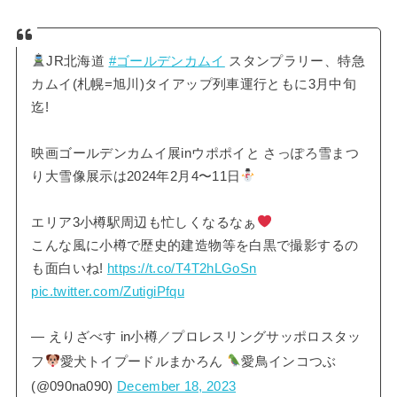
JR北海道
#ゴールデンカムイ
スタンプラリー、特急
カムイ(札幌=旭川)タイアップ列車運行ともに3月中旬
迄!
映画ゴールデンカムイ展inウポポイと さっぽろ雪まつ
り大雪像展示は2024年2月4〜11日
エリア3小樽駅周辺も忙しくなるなぁ
こんな風に小樽で歴史的建造物等を白黒で撮影するの
も面白いね!
https://t.co/T4T2hLGoSn
pic.twitter.com/ZutigiPfqu
— えりざべす in小樽／プロレスリングサッポロスタッ
フ
愛犬トイプードルまかろん
愛鳥インコつぶ
(@090na090)
December 18, 2023