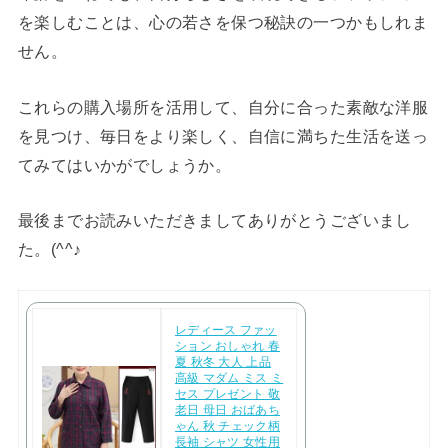
を楽しむことは、心の若さを保つ秘訣の一つかもしれま
せん。
これらの購入場所を活用して、自分に合った素敵な洋服
を見つけ、毎日をより楽しく、自信に満ちた生活を送っ
てみてはいかがでしょうか。
最後までお読みいただきましてありがとうございまし
た。(^^♪
レディース ファッ
ション おしゃれ 春
夏 秋冬 大人 上品
高級 マダム ミス ミ
セス プレゼント 敬
老日 母日 おばあち
ゃん 秋 チェック柄
長袖 シャツ 女性用