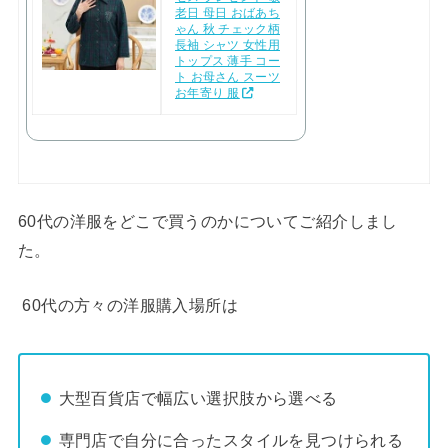
老日 母日 おばあち
ゃん 秋 チェック柄
長袖 シャツ 女性用
トップス 薄手 コー
ト お母さん スーツ
お年寄り 服
60代の洋服をどこで買うのかについてご紹介しまし
た。
60代の方々の洋服購入場所は
大型百貨店で幅広い選択肢から選べる
専門店で自分に合ったスタイルを見つけられる