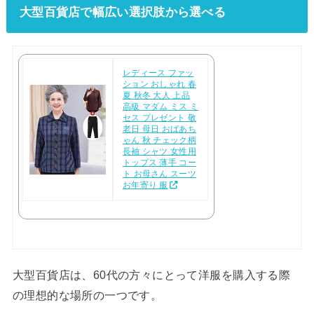
大型百貨店で幅広い選択肢から選べる
レディース ファッ
ション おしゃれ 春
夏 秋冬 大人 上品
高級 マダム ミス ミ
セス プレゼント 敬
老日 母日 おばあち
ゃん 秋 チェック柄
長袖 シャツ 女性用
トップス 薄手 コー
ト お母さん スーツ
お年寄り 服
大型百貨店は、60代の方々にとって洋服を購入する際
の理想的な場所の一つです。