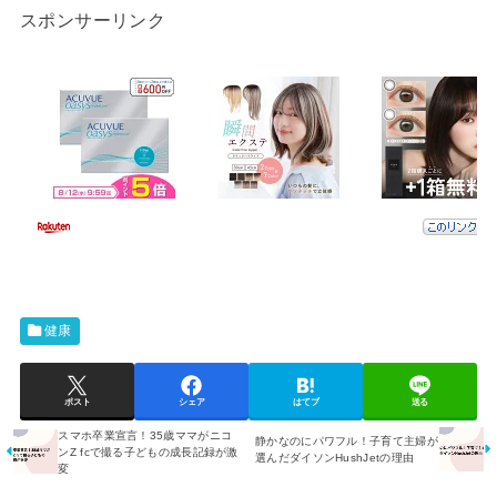
スポンサーリンク
健康
ポスト
シェア
はてブ
送る
スマホ卒業宣言！35歳ママがニコ
静かなのにパワフル！子育て主婦が
ンZ fcで撮る子どもの成長記録が激
選んだダイソンHushJetの理由
変