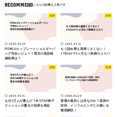
RECOMMEND
健康
健康
2025.09.22
2025.09.15
POMLUヒップシートショルダーバ
もう詰め替え面倒くさくない！
ッグ完全レビュー！育児の負担軽
1760mlで3ヶ月もつ奇跡のコスパ
減効果は？
健康
健康
2025.09.14
2026.06.20
なぜ1万人が選んだ？IKSTAR椅子
普通の風邪とは何なのか？原因や
クッションの驚きの効果を検証
症状、インフルエンザとの違いを
徹底解説！