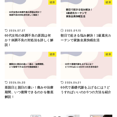
健康
健康
2026.07.27
2025.09.15
60代女性の体調不良の原因は何
朝日で起きる悩み解決！1級遮光カ
か？体調不良の対処法を詳しく解
ーテンで家族全員快眠生活
説！
健康
健康
2026.06.20
2026.06.21
亜脱臼と脱臼の違い！痛みや治療
60代で基礎代謝を上げるには？ど
期間、いつ復帰できるのかを徹底
うすればいいのか5つの方法を紹介
解説！