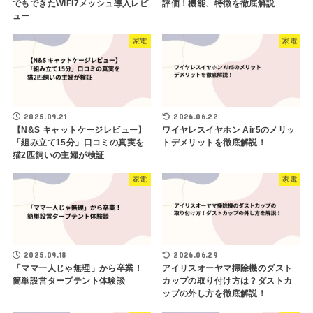
でもできたWiFi7メッシュ導入レビ
評価！機能、特徴を徹底解説
ュー
家電
家電
2025.09.21
2026.06.22
【N&S キャットケージレビュー】
ワイヤレスイヤホン Air5のメリッ
「組み立て15分」口コミの真実を
トデメリットを徹底解説！
猫2匹飼いの主婦が検証
家電
家電
2025.09.18
2026.06.29
「ママ一人じゃ無理」から卒業！
アイリスオーヤマ掃除機のダスト
簡単設営タープテント体験談
カップの取り付け方は？ダストカ
ップの外し方を徹底解説！