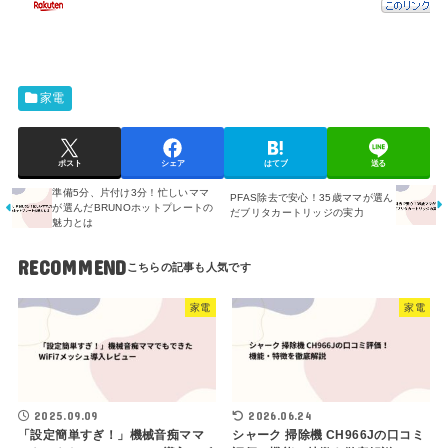
家電
ポスト
シェア
はてブ
送る
準備5分、片付け3分！忙しいママ
PFAS除去で安心！35歳ママが選ん
が選んだBRUNOホットプレートの
だブリタカートリッジの実力
魅力とは
RECOMMEND
家電
家電
2025.09.09
2026.06.24
「設定簡単すぎ！」機械音痴ママ
シャーク 掃除機 CH966Jの口コミ