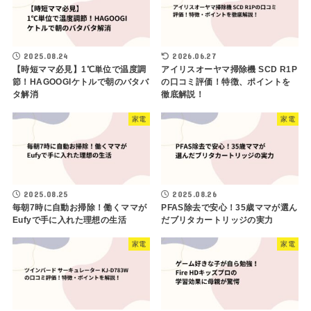
2025.08.24
2026.06.27
【時短ママ必見】1℃単位で温度調
アイリスオーヤマ掃除機 SCD R1P
節！HAGOOGIケトルで朝のバタバ
の口コミ評価！特徴、ポイントを
タ解消
徹底解説！
家電
家電
2025.08.25
2025.08.26
毎朝7時に自動お掃除！働くママが
PFAS除去で安心！35歳ママが選ん
Eufyで手に入れた理想の生活
だブリタカートリッジの実力
家電
家電