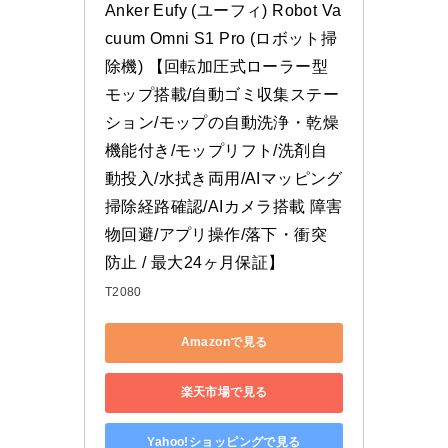
Anker Eufy (ユーフィ) Robot Va
cuum Omni S1 Pro (ロボット掃
除機) 【回転加圧式ローラー型
モップ搭載/自動ゴミ収集ステー
ション/モップの自動洗浄・乾燥
機能付き/モップリフト/洗剤自
動投入/水拭き両用/AIマッピング 
掃除経路確認/AIカメラ搭載 障害
物回避/アプリ操作/落下・衝突
防止 / 最大24ヶ月保証】
T2080
Amazonで見る
楽天市場で見る
Yahoo!ショッピングで見る