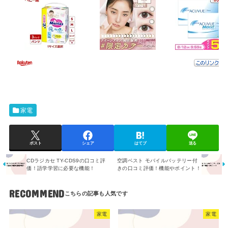
家電
ポスト
シェア
はてブ
送る
CDラジカセ TY-CDS9の口コミ評
空調ベスト モバイルバッテリー付
価！語学学習に必要な機能！
きの口コミ評価！機能やポイント！
RECOMMEND
家電
家電