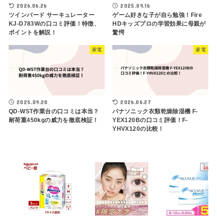
2026.06.26
2025.09.16
ツインバード サーキュレーター
ゲーム好きな子が自ら勉強！Fire
KJ-D783Wの口コミ評価！特徴、
HDキッズプロの学習効果に母親が
ポイントを解説！
驚愕
家電
家電
2025.09.20
2026.06.27
QD-WST作業台の口コミは本当？
パナソニック衣類乾燥除湿機 F-
耐荷重450kgの威力を徹底検証！
YEX120Bの口コミ評価！F-
YHVX120の比較！