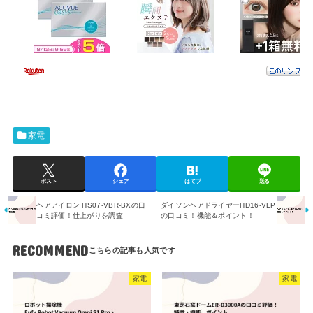
家電
ポスト
シェア
はてブ
送る
ヘアアイロン HS07-VBR-BXの口
ダイソンヘアドライヤーHD16-VLP
コミ評価！仕上がりを調査
の口コミ！機能＆ポイント！
RECOMMEND
家電
家電