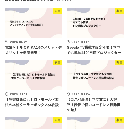
家電
家電
2026.06.23
2025.09.12
電気ケトル CK-KA10のメリットデ
Google TV搭載で設定不要！ママ
メリットを徹底解説！
でも簡単140°回転プロジェクター
家電
家電
2025.09.18
2025.08.24
【災害対策にも】ロトモールド製
【コスパ最強】ママ友にも大好
法の本格クーラーボックス体験談
評！静音で軽いコードレス掃除機
の魅力
家電
家電