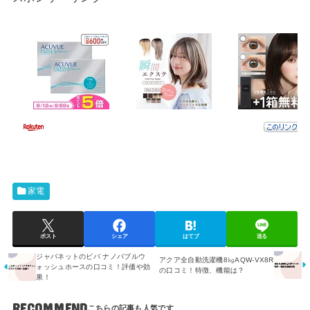
家電
ポスト
シェア
はてブ
送る
ジャパネットのビバ ナノバブルウ
アクア全自動洗濯機8㎏AQW-VX8R
ォッシュホースの口コミ！評価や効
の口コミ！特徴、機能は？
果！
RECOMMEND