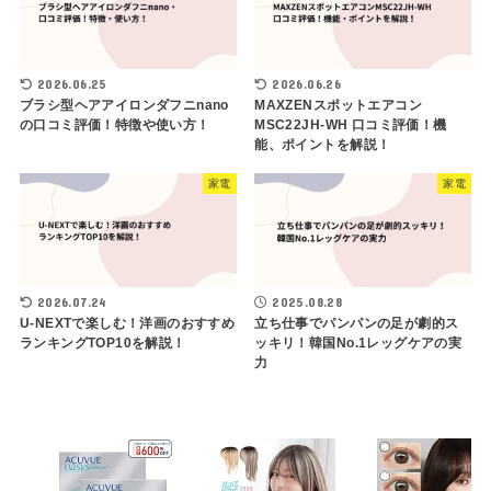
2026.06.25
2026.06.26
ブラシ型ヘアアイロンダフニnano
MAXZENスポットエアコン
の口コミ評価！特徴や使い方！
MSC22JH-WH 口コミ評価！機
能、ポイントを解説！
家電
家電
2026.07.24
2025.08.28
U-NEXTで楽しむ！洋画のおすすめ
立ち仕事でパンパンの足が劇的ス
ランキングTOP10を解説！
ッキリ！韓国No.1レッグケアの実
力