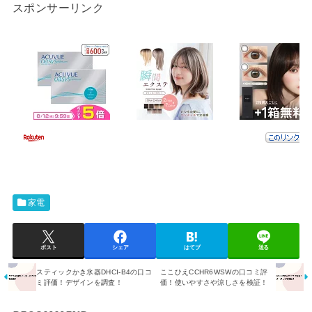
スポンサーリンク
家電
ポスト
シェア
はてブ
送る
スティックかき氷器DHCI-B4の口コ
ここひえCCHR6WSWの口コミ評
ミ評価！デザインを調査！
価！使いやすさや涼しさを検証！