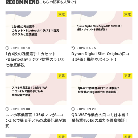
RECOMMEND
家電
家電
2025.08.30
2026.06.25
1台4役の万能選手！カセット
Dyson Digital Slim Originの口コ
×Bluetooth×ラジオ×防災のラジカ
ミ評価！機能やポイント！
セ徹底解説
家電
家電
2025.09.08
2025.09.20
スマホ卒業宣言！35歳ママがニコ
QD-WST作業台の口コミは本当？
ンZ fcで撮る子どもの成長記録が激
耐荷重450kgの威力を徹底検証！
変
家電
家電