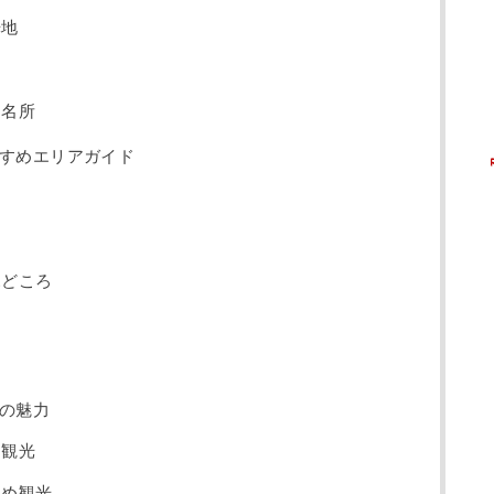
光地
ト
る名所
すめエリアガイド
見どころ
ろ
の魅力
め観光
すめ観光