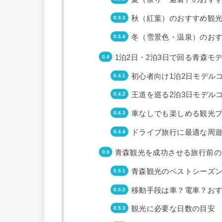
秋（紅葉）のおすすめ観
冬（雪景色・温泉）のお
1泊2日・2泊3日で回る青森モ
初心者向け1泊2日モデル
王道を巡る2泊3日モデル
車なしでも楽しめる観光
ドライブ旅行に最適な周
青森観光を成功させる旅行前の
青森観光のベストシーズ
移動手段は車？電車？お
観光に必要な日数の目安