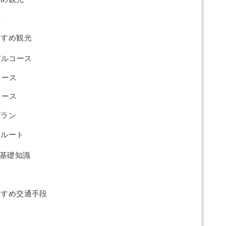
光
すすめ観光
デルコース
コース
コース
プラン
遊ルート
基礎知識
ン
すすめ交通手段