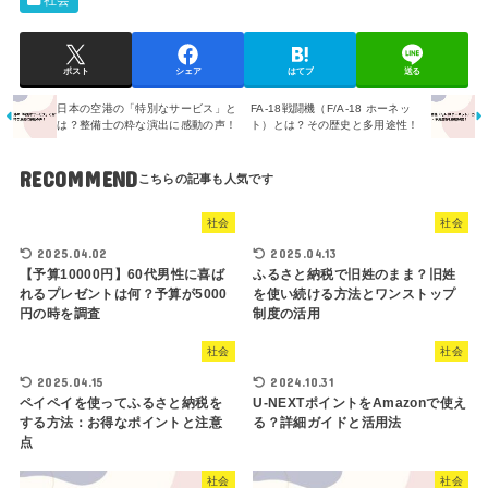
社会
ポスト
シェア
はてブ
送る
日本の空港の「特別なサービス」と
FA-18戦闘機（F/A-18 ホーネッ
は？整備士の粋な演出に感動の声！
ト）とは？その歴史と多用途性！
RECOMMEND
社会
社会
2025.04.02
2025.04.13
【予算10000円】60代男性に喜ば
ふるさと納税で旧姓のまま？旧姓
れるプレゼントは何？予算が5000
を使い続ける方法とワンストップ
円の時を調査
制度の活用
社会
社会
2025.04.15
2024.10.31
ペイペイを使ってふるさと納税を
U-NEXTポイントをAmazonで使え
する方法：お得なポイントと注意
る？詳細ガイドと活用法
点
社会
社会