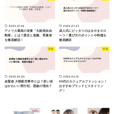
2025.01.06
2026.07.23
アメリカ最高の栄誉「大統領自由
成人式にピッタリのはるやまのス
勲章」とは？歴史と意義、受賞者
ーツ！選び方のポイントや特徴を
を徹底解説！
徹底解説
社会
社会
2026.04.04
2026.04.10
金賢姫 大韓航空事件とは？若い頃
60代のカジュアルファッション！
はかわいい実行犯、恩赦の理由？
おすすめブランドとスタイリン
グ！