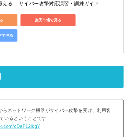
鍛える！ サイバー攻撃対応演習・訓練ガイド
見る
楽天市場で見る
ングで見る
訓
分からネットワーク機器がサイバー攻撃を受け、利用客
ているということです
tter.com/cDaF12IkgY