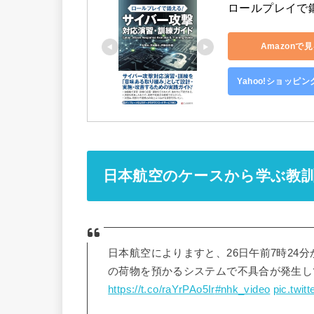
ロールプレイで
Amazonで
Yahoo!ショッピ
日本航空のケースから学ぶ教
日本航空によりますと、26日午前7時24
の荷物を預かるシステムで不具合が発生し
https://t.co/raYrPAo5Ir
#nhk_video
pic.twi