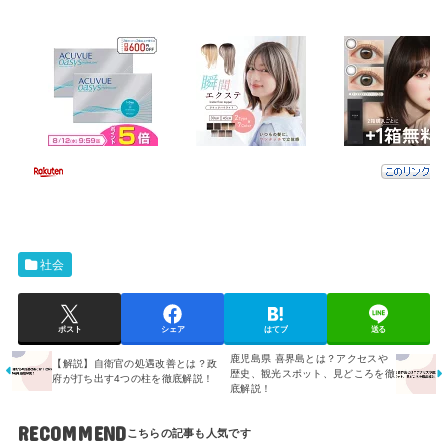
社会
ポスト
シェア
はてブ
送る
鹿児島県 喜界島とは？アクセスや
【解説】自衛官の処遇改善とは？政
歴史、観光スポット、見どころを徹
府が打ち出す4つの柱を徹底解説！
底解説！
RECOMMEND