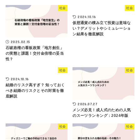
社会
社会
2024.10.16
仮想通貨の積み立て投資は意味な
い？デメリットやシミュレーショ
ン結果を徹底解説
2025.02.15
石破政権の看板政策「地方創生」
の実態と課題！交付金倍増の妥当
性？
社会
社会
2024.10.16
結婚のリスク高すぎ？ 知っておく
べき結婚のリスクとその対策を徹
底解説
2026.07.27
メンズ必見！成人式のための人気
のスーツランキング：2024年版
社会
社会