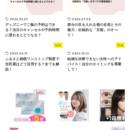
2026.04.07
2026.07.28
ディズニーでご飯の予約はでき
節分の豆を入れる箱の名前とその
る？当日のキャンセルや予約時間
魅力：伝統的な「豆箱」のすべ
に遅れるとどうなる？
て！
社会
社会
2025.04.14
2024.10.14
ふるさと納税ワンストップ制度で
結婚を決断できない女性へのアド
住民票はどう活用する？全てを解
バイス！自分のタイミングを尊重
説！
して！