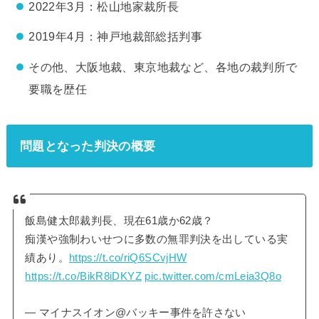
2022年3月：松山地家裁所長
2019年4月：神戸地裁部総括判事
その他、大阪地裁、東京地裁など、各地の裁判所で
要職を歴任
問題となった判決の概要
飯島健太郎裁判長、現在61歳か62歳？
痴漢や強制わいせつに多数の無罪判決を出している実
績あり。
https://t.co/riQ6SCvjHW
https://t.co/BikR8iDKYZ
pic.twitter.com/cmLeia3Q8o
— マイナスイオン@バッキー事件を許さない