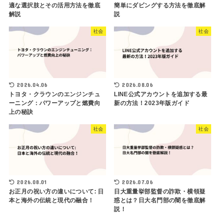
適な選択肢とその活用方法を徹底
簡単にダビングする方法を徹底解
解説
説
社会
社会
2026.04.06
2026.08.06
トヨタ・クラウンのエンジンチュ
LINE公式アカウントを追加する最
ーニング：パワーアップと燃費向
新の方法！2023年版ガイド
上の秘訣
社会
社会
2026.08.01
2026.07.06
お正月の祝い方の違いについて: 日
日大重量挙部監督の詐欺・横領疑
本と海外の伝統と現代の融合！
惑とは？日大名門部の闇を徹底解
説！