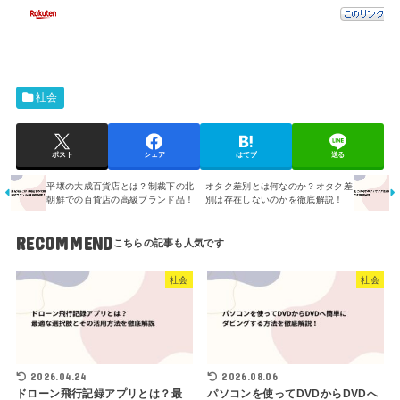
社会
ポスト
シェア
はてブ
送る
平壌の大成百貨店とは？制裁下の北
オタク差別とは何なのか？オタク差
朝鮮での百貨店の高級ブランド品！
別は存在しないのかを徹底解説！
RECOMMEND
社会
社会
2026.04.24
2026.08.06
ドローン飛行記録アプリとは？最
パソコンを使ってDVDからDVDへ