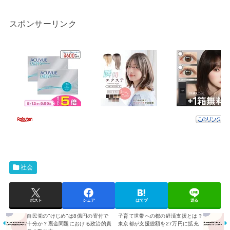
スポンサーリンク
社会
ポスト
シェア
はてブ
送る
自民党の"けじめ"は8億円の寄付で
子育て世帯への都の経済支援とは？
十分か？裏金問題における政治的責
東京都が支援総額を27万円に拡充