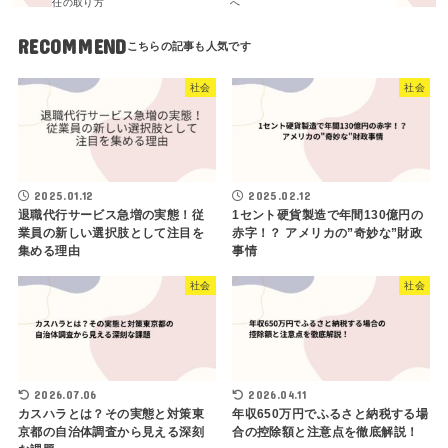
任の取り方
へ
RECOMMEND
社会
社会
2025.01.12
2025.02.12
退職代行サービス急増の実態！従
1セント硬貨製造で年間130億円の
業員の新しい選択肢として注目を
赤字！？ アメリカの”奇妙な”財政
集める理由
事情
社会
社会
2026.07.06
2026.04.11
カスハラとは？その実態と対策東
年収650万円でふるさと納税する場
京都の自治体調査から見える深刻
合の控除額と注意点を徹底解説！