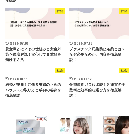
な課題
社会
社会
2026.07.10
2026.07.18
貸金庫とは？その仕組みと安全対
プラスチック汚染防止条約とは？
策を徹底解説！安心して貴重品を
なぜ必要なのか、内容を徹底解
預ける方法
説！
社会
社会
2024.10.16
2024.10.17
結婚と扶養！共働き夫婦のための
仮想通貨ガス代比較！各通貨の手
バランスの取り方と成功の秘訣を
数料と効率的な選び方を徹底解
徹底解説
説！