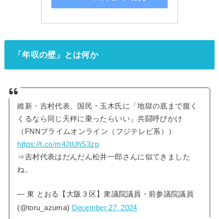
「年収の壁」とは何か
維新・吉村代表、国民・玉木氏に「地獄の底まで腹く
くるなら同じ天秤に乗ったらいい」共闘呼びかけ
（FNNプライムオンライン（フジテレビ系））
https://t.co/m4JtUhS3zp
⇒吉村代表はだんだん松井一郎さんに似てきました
ね。
— 東 とおる【大阪３区】衆議院議員・前参議院議員
(@toru_azuma)
December 27, 2024