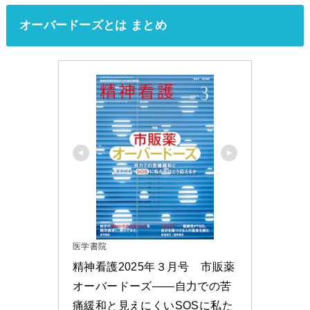
オーバードーズとは まとめ
医学書院
精神看護2025年３月号　市販薬
オーバードーズ――自力での苦
痛緩和と見えにくいSOSに私た