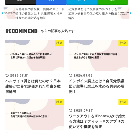
ポスト
シェア
はてブ
送る
斎藤知事の告発状、異例のスピード
公費解体とは？災害後の街づくりを
受理の背景とは？ 兵庫県警と神戸
加速させる自治体の取り組みを徹底
地検の迅速対応を検証
解説！
RECOMMEND
社会
社会
2026.07.17
2026.07.08
ベルサイユ賞とは何なのか？日本
インボイス廃止とは？自民党県議
建築が世界で評価された理由を徹
団が主導し廃止を求める異例の展
底解説
開！
社会
社会
2025.09.27
ワークアウトをiPhoneのみで始め
る方法は？フィットネスアプリの
使い方や機能を調査