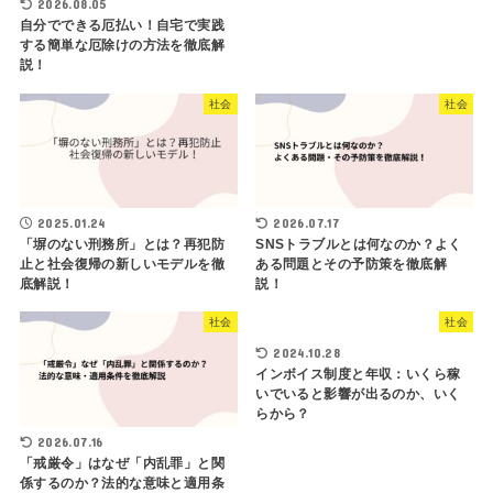
2026.08.05
自分でできる厄払い！自宅で実践
する簡単な厄除けの方法を徹底解
説！
社会
社会
2025.01.24
2026.07.17
「塀のない刑務所」とは？再犯防
SNSトラブルとは何なのか？よく
止と社会復帰の新しいモデルを徹
ある問題とその予防策を徹底解
底解説！
説！
社会
社会
2024.10.28
インボイス制度と年収：いくら稼
いでいると影響が出るのか、いく
らから？
2026.07.16
「戒厳令」はなぜ「内乱罪」と関
係するのか？法的な意味と適用条