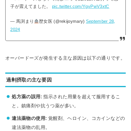
子が震えてました。
pic.twitter.com/YgvPwV3xtC
— 馬渕まり
歴女医 (@rekijoymary)
September 28,
2024
オーバードーズが発生する主な原因は以下の通りです。
過剰摂取の主な要因
処方薬の誤用:
指示された用量を超えて服用するこ
と。鎮痛剤や抗うつ薬が多い。
違法薬物の使用:
覚醒剤、ヘロイン、コカインなどの
違法薬物の乱用。