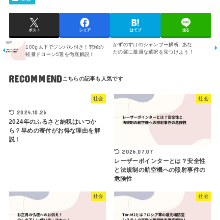
ポスト
シェア
はてブ
送る
かずのすけのシャンプー解析: あな
100g以下でジンバル付き！究極の
たの髪に最適な選択を見つけよう！
軽量ドローン5選を徹底解説！
RECOMMEND
社会
社会
2024.10.26
2024年のふるさと納税はいつか
ら？早めの寄付がお得な理由を解
説！
2026.07.07
レーザーポインターとは？安全性
と法規制の航空機への照射事件の
危険性
社会
社会