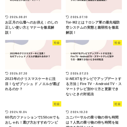
2026.08.01
2026.07.10
お正月の仏壇へのお供え：のしの
Tor-M2とは？ロシア軍の最先端防
正しい使い方とマナーを徹底解
空システムの実態と脆弱性を徹底
説！
解説！
社会
社会
2026.07.30
2026.07.25
2023年のクリスマスケーキに注
U-NEXTをテレビでアップデートす
目！なぜブッシュ ド ノエルが選ば
る方法｜Fire TV・Android TV・ス
れるのか？
マートテレビ別やり方と更新でき
ないときの対処法
社会
社会
2024.10.04
2024.10.30
60代のファッションで150cmでも
ユニバーサルの乗り物の待ち時間
おしゃれ！選び方おすすめワンピ
は？人気の乗り物の待ち時間を短