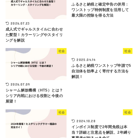
ふるさと納税と確定申告の併用：
ワンストップ特例制度を活用して
最大限の控除を得る方法
2026.07.23
成人式でギャルスタイルに合わせ
た髪型！カラーリングやスタイリ
ングを解説
社会
社会
2025.04.14
ふるさと納税ワンストップ申請で5
自治体を効率よく寄付する方法を
解説！
2026.07.09
シャーム解放機構（HTS）とは？
シリア内戦における役割と今後の
展望！
社会
社会
2024.10.28
インボイス制度で2年間免税は本
当？詳細と注意点を解説、2年縛り
事業者が知るべき全て