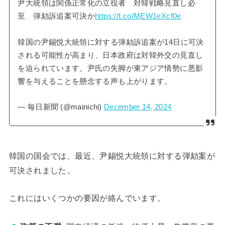
尹大統領は関係正常化の立役者 対韓戦略見直し必
至 弾劾訴追案可決か
https://t.co/MEW1eXcf0e
韓国の尹錫悦大統領に対する弾劾訴追案が14日に可決
される可能性が高まり、日本政府は対韓外交の見直し
を迫られています。尹氏の失脚が東アジア情勢に悪影
響を与えることを懸念する声も上がります。
— 毎日新聞 (@mainichi)
December 14, 2024
韓国の国会では、最近、尹錫悦大統領に対する弾劾案が
可決されました。
これにはいくつかの要因が絡んでいます。