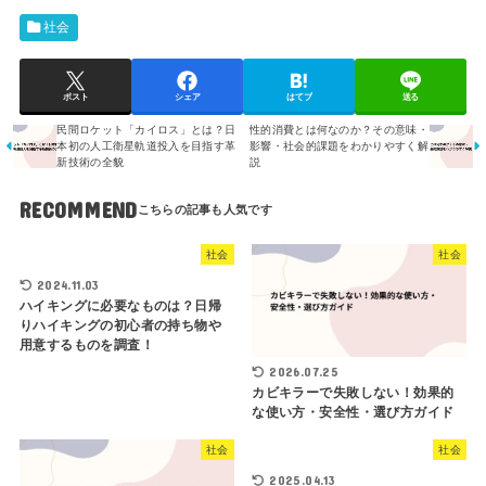
社会
ポスト
シェア
はてブ
送る
民間ロケット「カイロス」とは？日
性的消費とは何なのか？その意味・
本初の人工衛星軌道投入を目指す革
影響・社会的課題をわかりやすく解
新技術の全貌
説
RECOMMEND
社会
社会
2024.11.03
ハイキングに必要なものは？日帰
りハイキングの初心者の持ち物や
用意するものを調査！
2026.07.25
カビキラーで失敗しない！効果的
な使い方・安全性・選び方ガイド
社会
社会
2025.04.13