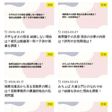
芸能
芸能
2026.05.20
2026.05.27
片平なぎさの現在 結婚しない理由
南野陽子の旦那 現在の仕事の内容
は？彼氏は船越英一郎？子供や画
は？評判や女性関係は？
像を調査！
芸能
芸能
2026.05.17
2026.05.25
独禁法違反から見る芸能界の闇と
みちょぱ 大倉士門とのなれそめ
は？芸能事務所の優越的地位の乱
は？結婚を決めた理由を調査！
用問題
芸能
芸能