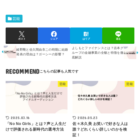
芸能
ポスト
シェア
はてブ
送る
よしもとファイナンスとは？吉本グ
綾野剛と佐久間由衣この時期に結婚
ループの金融事業の全貌と特徴を徹
発表の理由は？ガーシーの影響？
底解説
RECOMMEND
芸能
芸能
2025.03.16
2026.05.23
「No No Girls」とは？声と人生だ
佐々木久美 お笑いで好きな人は
けで評価される新時代の選考方法
誰？どれくらい詳しいのかを検
証！