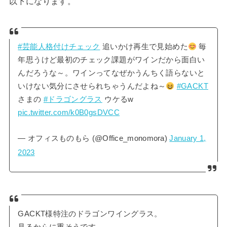
以下になります。
#芸能人格付けチェック
追いかけ再生で見始めた
毎
年思うけど最初のチェック課題がワインだから面白い
んだろうな～。ワインってなぜかうんちく語らないと
いけない気分にさせられちゃうんだよね～
#GACKT
さまの
#ドラゴングラス
ウケるw
pic.twitter.com/k0B0gsDVCC
— オフィスものもら (@Office_monomora)
January 1,
2023
GACKT様特注のドラゴンワイングラス。
見るからに重そうです。