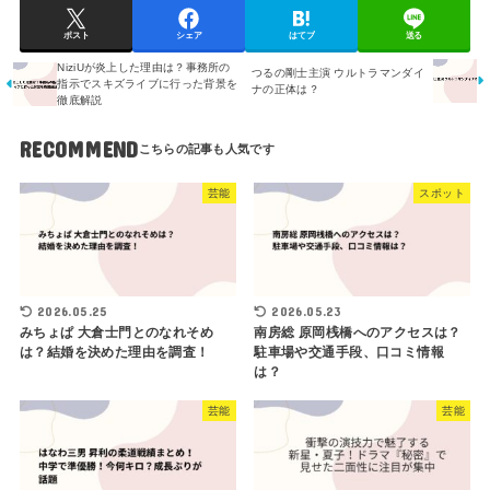
ポスト
シェア
はてブ
送る
NiziUが炎上した理由は？事務所の
つるの剛士主演 ウルトラマンダイ
指示でスキズライブに行った背景を
ナの正体は？
徹底解説
RECOMMEND
芸能
スポット
2026.05.25
2026.05.23
みちょぱ 大倉士門とのなれそめ
南房総 原岡桟橋へのアクセスは？
は？結婚を決めた理由を調査！
駐車場や交通手段、口コミ情報
は？
芸能
芸能