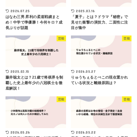
2026.07.25
2025.03.16
はなわ三男 昇利の柔道戦績まと
「夏子」とは？ドラマ『秘密』で
め！中学で準優勝！今何キロ？成
見せた衝撃の演技力、二面性に注
長ぶりが話題
目が集中
芸能
芸能
2025.03.15
2026.05.27
藤井聡太とは？21歳で将棋界を制
りゅうちぇるとぺこの現在置かれ
覇した史上最年少の八冠棋士を徹
ている状況と離婚原因は？
底解説！
芸能
芸能
2026.05.26
2026.05.22