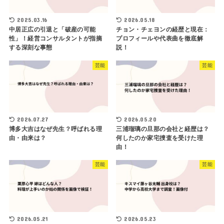
2025.03.16
2026.05.18
中居正広の引退と「破産の可能
チョン・チェヨンの経歴と現在：
性」！経営コンサルタントが指摘
プロフィールや代表曲を徹底解
する深刻な事態
説！
芸能
芸能
2026.07.27
2026.05.20
博多大吉はなぜ先生？呼ばれる理
三浦瑠璃の旦那の会社と経歴は？
由・由来は？
何したのか家宅捜査を受けた理
由！
芸能
芸能
2026.05.21
2026.05.23