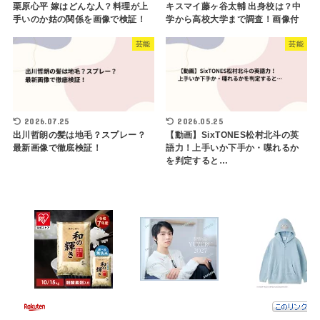
栗原心平 嫁はどんな人？料理が上
キスマイ藤ヶ谷太輔 出身校は？中
手いのか姑の関係を画像で検証！
学から高校大学まで調査！画像付
芸能
芸能
2026.07.25
2026.05.25
出川哲朗の髪は地毛？スプレー？
【動画】SixTONES松村北斗の英
最新画像で徹底検証！
語力！上手いか下手か・喋れるか
を判定すると…