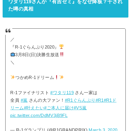
ワタリ119さんが『有吉ゼミ』をなぜ降板？干され
た噂の真相
／
『R-1ぐらんぷり2020』
3月8日(日)決勝生放送
＼
つかめR-1ドリーム
R-1ファイナリスト
#ワタリ119
さん一家は
全員
#嵐
さんの大ファン！
#R1ぐらんぷり
#R1
#R1ド
リーム
#叶えたい
#ご本人に届け
#VS嵐
pic.twitter.com/DdMV3jB9FL
— R-1グランプリ (@R1GRANDPRIX)
March 3, 2020