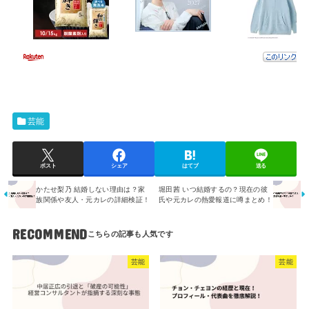
芸能
ポスト
シェア
はてブ
送る
かたせ梨乃 結婚しない理由は？家
堀田茜 いつ結婚するの？現在の彼
族関係や友人・元カレの詳細検証！
氏や元カレの熱愛報道に噂まとめ！
RECOMMEND
芸能
芸能