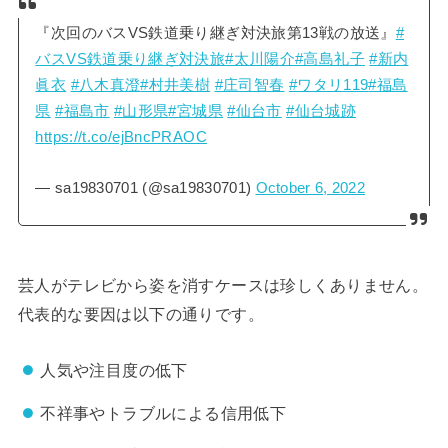
『次回のバスVS鉄道乗り継ぎ対決旅第13戦の放送』
#
バスVS鉄道乗り継ぎ対決旅
#太川陽介
#高島礼子
#新内
眞衣
#八木真澄
#村井美樹
#庄司智春
#ワタリ119
#福島
県
#福島市
#山形県
#宮城県
#仙台市
#仙台城跡
https://t.co/ejBncPRAOC
— sa19830701 (@sa19830701)
October 6, 2022
芸人がテレビから姿を消すケースは珍しくありません。
代表的な要因は以下の通りです。
人気や注目度の低下
不祥事やトラブルによる信用低下