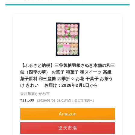
【ふるさと納税】三谷製糖羽根さぬき本舗の和三
盆（四季の華） お菓子 和菓子 和スイーツ 高級
菓子原料 和三盆糖 四季折々 お花 干菓子 お茶う
け きれい お届け：2026年2月1日から
香川県東かがわ市
¥11,500
（2026/03/02 08:01時点 | 楽天市場調べ）
Amazon
楽天市場