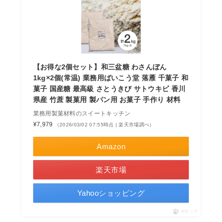
【お得な2個セット】和三盆糖 わさんぼん
1kg×2個(常温) 業務用ばいこう堂 落雁 千菓子 和
菓子 国産糖 最高級 さとうきび サトウキビ 香川
県産 竹蔗 製菓用 製パン用 お菓子 手作り 材料
業務用製菓材料のスイートキッチン
¥7,979
（2026/03/02 07:55時点 | 楽天市場調べ）
Amazon
楽天市場
Yahooショッピング
ポチップ