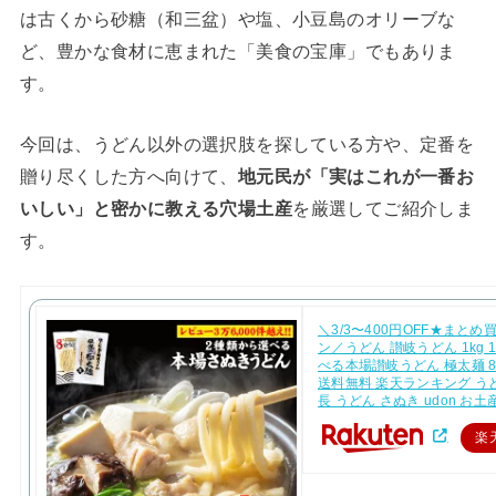
は古くから砂糖（和三盆）や塩、小豆島のオリーブな
ど、豊かな食材に恵まれた「美食の宝庫」でもありま
す。
今回は、うどん以外の選択肢を探している方や、定番を
贈り尽くした方へ向けて、
地元民が「実はこれが一番お
いしい」と密かに教える穴場土産
を厳選してご紹介しま
す。
＼3/3〜400円OFF★まとめ
ン／うどん 讃岐うどん 1kg 
べる本場讃岐うどん 極太麺 
送料無料 楽天ランキング う
長 うどん さぬき udon お土
楽