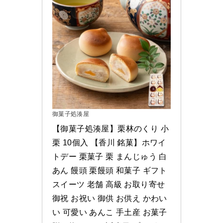
御菓子処湊屋
【御菓子処湊屋】栗林のくり 小
栗 10個入 【香川 銘菓】ホワイ
トデー 栗菓子 栗 まんじゅう 白
あん 饅頭 栗饅頭 和菓子 ギフト 
スイーツ 老舗 高級 お取り寄せ 
御祝 お祝い 御供 お供え かわい
い 可愛い あんこ 手土産 お菓子 