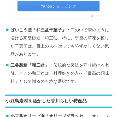
Yahooショッピング
ポチップ
ばいこう堂「和三盆干菓子」
：口の中で雪のように
溶ける高級砂糖・和三盆。特に、季節の草花を模し
た干菓子は、目上の人へ贈っても恥ずかしくない気
品があります。
三谷製糖「和三盆」
：伝統的な製法を守り続ける老
舗。ここの和三盆は、料理好きの方へ「最高の調味
料」として贈るのも粋な選択です。
小豆島素材を活かした香川らしい特産品
小豆島オリーブ園「オリーブグラッセ」
：オリーブ