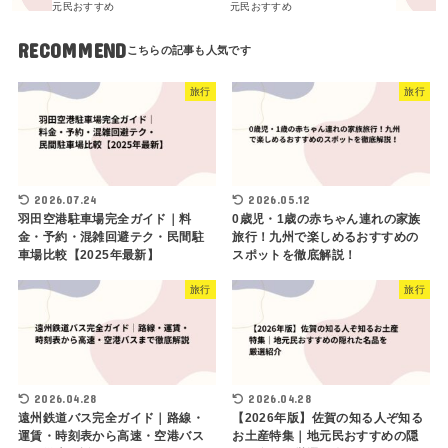
元民おすすめ
元民おすすめ
RECOMMEND
旅行
旅行
2026.07.24
2026.05.12
羽田空港駐車場完全ガイド｜料
0歳児・1歳の赤ちゃん連れの家族
金・予約・混雑回避テク・民間駐
旅行！九州で楽しめるおすすめの
車場比較【2025年最新】
スポットを徹底解説！
旅行
旅行
2026.04.28
2026.04.28
遠州鉄道バス完全ガイド｜路線・
【2026年版】佐賀の知る人ぞ知る
運賃・時刻表から高速・空港バス
お土産特集｜地元民おすすめの隠