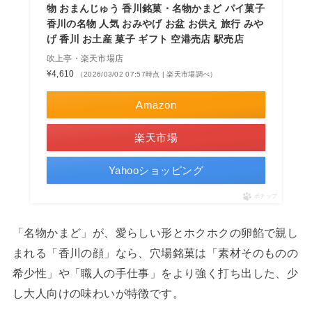
物 おまんじゅう 香川銘菓・名物かまど パイ菓子
香川の名物 人気 おみやげ お盆 お供え 旅行 みや
げ 香川 お土産 菓子 ギフト 空港売店 駅売店
吹上亭・楽天市場店
¥4,610
（2026/03/02 07:57時点 | 楽天市場調べ）
Amazon
楽天市場
Yahooショッピング
ポチップ
「名物かまど」が、愛らしい形とホクホクの卵餡で親し
まれる「香川の顔」なら、穴場銘菓は「素材そのものの
希少性」や「職人の手仕事」をより強く打ち出した、少
し大人向けの味わいが特徴です。