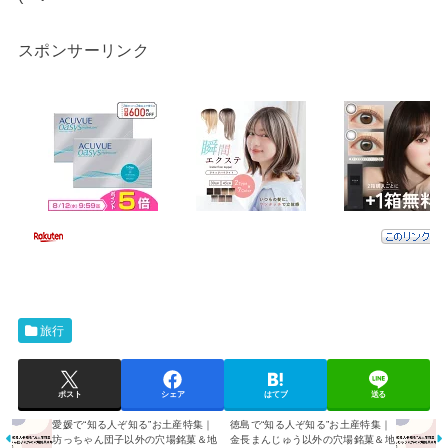
スポンサーリンク
旅行
ポスト
シェア
はてブ
送る
愛媛で“知る人ぞ知る”お土産特集｜
徳島で“知る人ぞ知る”お土産特集｜
坊っちゃん団子以外の穴場銘菓＆地
金長まんじゅう以外の穴場銘菓＆地