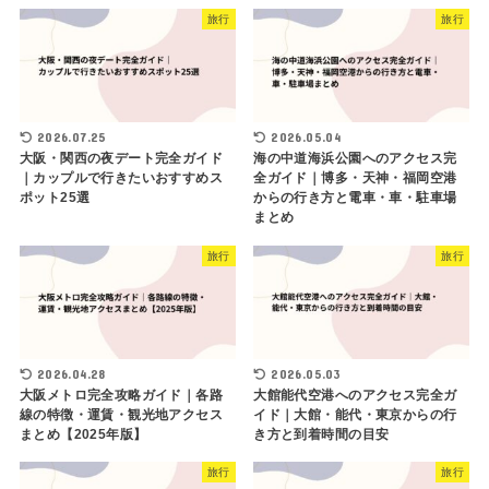
旅行
旅行
2026.07.25
2026.05.04
大阪・関西の夜デート完全ガイド
海の中道海浜公園へのアクセス完
｜カップルで行きたいおすすめス
全ガイド｜博多・天神・福岡空港
ポット25選
からの行き方と電車・車・駐車場
まとめ
旅行
旅行
2026.04.28
2026.05.03
大阪メトロ完全攻略ガイド｜各路
大館能代空港へのアクセス完全ガ
線の特徴・運賃・観光地アクセス
イド｜大館・能代・東京からの行
まとめ【2025年版】
き方と到着時間の目安
旅行
旅行