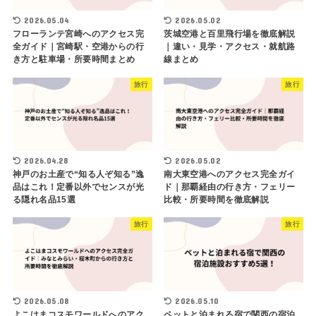
2026.05.04
2026.05.02
フローランテ宮崎へのアクセス完
茨城空港と百里飛行場を徹底解説
全ガイド｜宮崎駅・空港からの行
｜違い・見学・アクセス・就航路
き方と駐車場・所要時間まとめ
線まとめ
旅行
旅行
2026.04.28
2026.05.02
神戸のお土産で“知る人ぞ知る”逸
南大東空港へのアクセス完全ガイ
品はこれ！定番以外でセンスが光
ド｜那覇経由の行き方・フェリー
る隠れ名品15選
比較・所要時間を徹底解説
旅行
旅行
2026.05.08
2026.05.10
よこはまコスモワールドへのアク
ペットと泊まれる宿で関西の宿泊