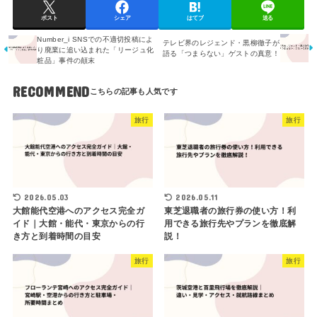
ポスト
シェア
はてブ
送る
Number_i SNSでの不適切投稿によ
テレビ界のレジェンド・黒柳徹子が
り廃業に追い込まれた「リージュ化
語る「つまらない」ゲストの真意！
粧品」事件の顛末
RECOMMEND
旅行
旅行
2026.05.03
2026.05.11
大館能代空港へのアクセス完全ガ
東芝退職者の旅行券の使い方！利
イド｜大館・能代・東京からの行
用できる旅行先やプランを徹底解
き方と到着時間の目安
説！
旅行
旅行