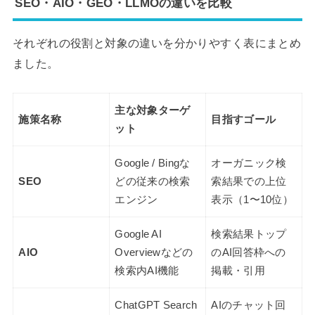
SEO・AIO・GEO・LLMOの違いを比較
それぞれの役割と対象の違いを分かりやすく表にまとめ
ました。
主な対象ターゲ
施策名称
目指すゴール
ット
Google / Bingな
オーガニック検
SEO
どの従来の検索
索結果での上位
エンジン
表示（1〜10位）
Google AI
検索結果トップ
AIO
Overviewなどの
のAI回答枠への
検索内AI機能
掲載・引用
ChatGPT Search
AIのチャット回