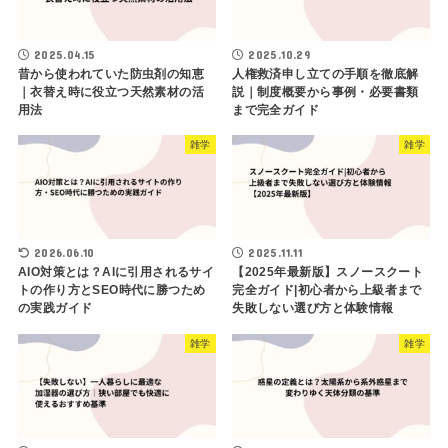
2025.04.15
2025.10.29
昔から使われていた防虫剤の知恵
人権救済申し立ての手順を徹底解
｜衣替え時に役立つ天然素材の活
説｜制度概要から事例・必要書類
用法
まで完全ガイド
雑学
雑学
2026.06.10
2025.11.11
AIO対策とは？AIに引用されるサイ
【2025年最新版】スノースクート
トの作り方とSEO時代に勝つため
完全ガイド|初心者から上級者まで
の実践ガイド
失敗しない選び方と体験情報
雑学
雑学