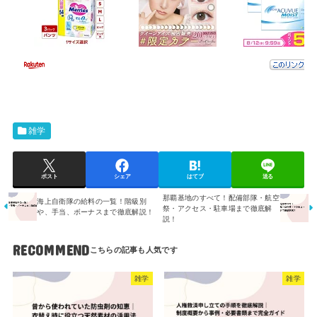
雑学
ポスト
シェア
はてブ
送る
那覇基地のすべて！配備部隊・航空
海上自衛隊の給料の一覧！階級別
祭・アクセス・駐車場まで徹底解
や、手当、ボーナスまで徹底解説！
説！
RECOMMEND
雑学
雑学