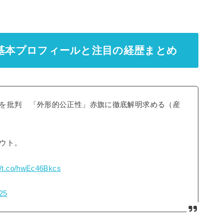
基本プロフィールと注目の経歴まとめ
を批判 「外形的公正性」赤旗に徹底解明求める（産
ウト。
://t.co/hwEc46Bkcs
25