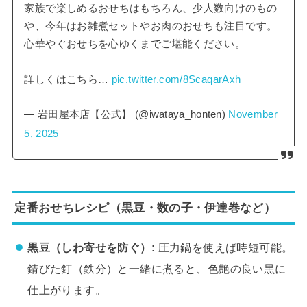
家族で楽しめるおせちはもちろん、少人数向けのもの
や、今年はお雑煮セットやお肉のおせちも注目です。
心華やぐおせちを心ゆくまでご堪能ください。
詳しくはこちら…
pic.twitter.com/8ScaqarAxh
— 岩田屋本店【公式】 (@iwataya_honten)
November
5, 2025
定番おせちレシピ（黒豆・数の子・伊達巻など）
黒豆（しわ寄せを防ぐ）:
圧力鍋を使えば時短可能。
錆びた釘（鉄分）と一緒に煮ると、色艶の良い黒に
仕上がります。