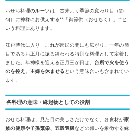
おせち料理のルーツは、古来より季節の変わり目（節
句）に神様にお供えする**「御節供（おせちく）」**と
いう料理にあります。
江戸時代に入り、これが庶民の間にも広がり、一年の節
目であるお正月に振る舞われる特別な料理として定着し
ました。年神様を迎える正月三が日は、
台所で火を使う
のを控え、主婦を休ませる
という意味合いも含まれてい
ます。
各料理の意味・縁起物としての役割
おせち料理は、見た目の美しさだけでなく、各食材が
家
族の健康や子孫繁栄、五穀豊穣
などの願いを象徴する縁