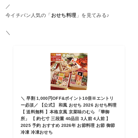
／
今イチバン人気の「
おせち料理
」を見てみる♪
＼
＼ 早割 1,000円OFF&ポイント10倍※エントリ
ー必須／ 【公式】 和風 おせち 2026 おせち料理
【 送料無料 】本格京風 京菜味のむら 「華御
所」 【 約七寸 三段重 40品目 3人前 4人前 】
2025 予約 おすすめ 2026年 お節料理 お節 御節
冷凍 冷凍おせち