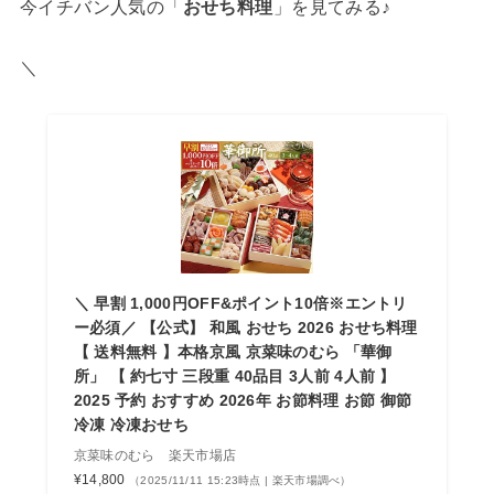
今イチバン人気の「
おせち料理
」を見てみる♪
＼
＼ 早割 1,000円OFF&ポイント10倍※エントリ
ー必須／ 【公式】 和風 おせち 2026 おせち料理
【 送料無料 】本格京風 京菜味のむら 「華御
所」 【 約七寸 三段重 40品目 3人前 4人前 】
2025 予約 おすすめ 2026年 お節料理 お節 御節
冷凍 冷凍おせち
京菜味のむら 楽天市場店
¥14,800
（2025/11/11 15:23時点 | 楽天市場調べ）