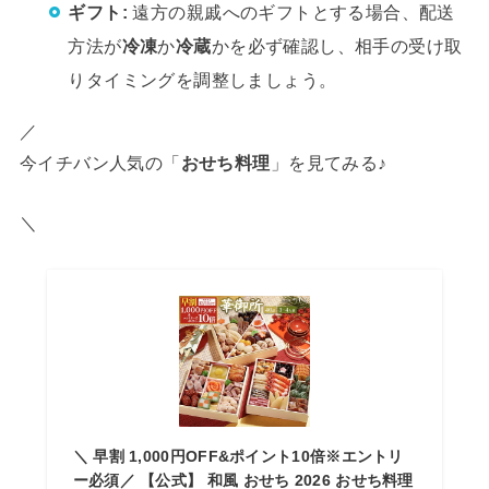
ギフト:
遠方の親戚へのギフトとする場合、配送
方法が
冷凍
か
冷蔵
かを必ず確認し、相手の受け取
りタイミングを調整しましょう。
／
今イチバン人気の「
おせち料理
」を見てみる♪
＼
＼ 早割 1,000円OFF&ポイント10倍※エントリ
ー必須／ 【公式】 和風 おせち 2026 おせち料理