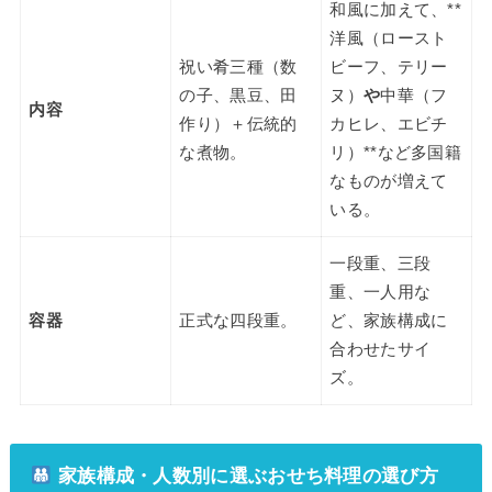
和風に加えて、**
洋風（ロースト
祝い肴三種（数
ビーフ、テリー
の子、黒豆、田
ヌ）
や
中華（フ
内容
作り）＋伝統的
カヒレ、エビチ
な煮物。
リ）**など多国籍
なものが増えて
いる。
一段重、三段
重、一人用な
容器
正式な四段重。
ど、家族構成に
合わせたサイ
ズ。
家族構成・人数別に選ぶおせち料理の選び方