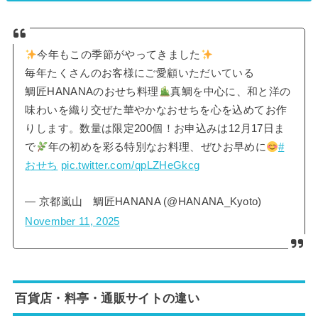
今年もこの季節がやってきました
毎年たくさんのお客様にご愛顧いただいている
鯛匠HANANAのおせち料理
真鯛を中心に、和と洋の
味わいを織り交ぜた華やかなおせちを心を込めてお作
りします。数量は限定200個！お申込みは12月17日ま
で
年の初めを彩る特別なお料理、ぜひお早めに
#
おせち
pic.twitter.com/qpLZHeGkcg
— 京都嵐山 鯛匠HANANA (@HANANA_Kyoto)
November 11, 2025
百貨店・料亭・通販サイトの違い