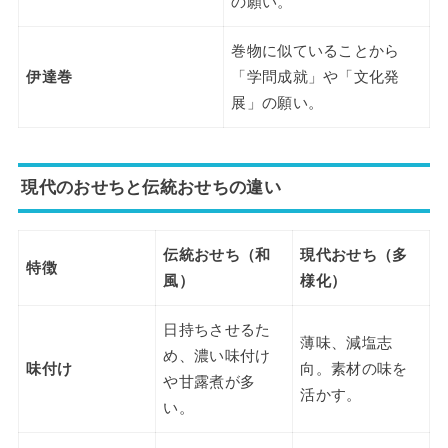
の願い。
巻物に似ていることから
伊達巻
「学問成就」や「文化発
展」の願い。
現代のおせちと伝統おせちの違い
伝統おせち（和
現代おせち（多
特徴
風）
様化）
日持ちさせるた
薄味、減塩志
め、濃い味付け
味付け
向。素材の味を
や甘露煮が多
活かす。
い。