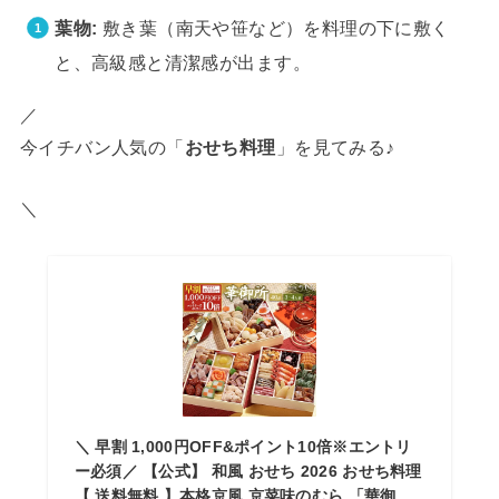
葉物:
敷き葉（南天や笹など）を料理の下に敷く
と、高級感と清潔感が出ます。
／
今イチバン人気の「
おせち料理
」を見てみる♪
＼
＼ 早割 1,000円OFF&ポイント10倍※エントリ
ー必須／ 【公式】 和風 おせち 2026 おせち料理
【 送料無料 】本格京風 京菜味のむら 「華御