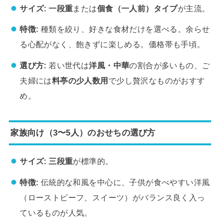
サイズ:
一段重
または
個食（一人前）タイプ
が主流。
特徴:
種類を絞り、好きな食材だけを選べる。余らせ
る心配がなく、飽きずに楽しめる。価格帯も手頃。
選び方:
若い世代は
洋風・中華
の割合が多いもの、ご
夫婦には
料亭の少人数用
で少し贅沢なものがおすす
め。
家族向け（3〜5人）のおせちの選び方
サイズ:
三段重
が標準的。
特徴:
伝統的な和風を中心に、子供が食べやすい洋風
（ローストビーフ、スイーツ）がバランス良く入っ
ているものが人気。