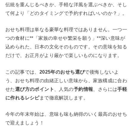
伝統を重んじるべきか、手軽な洋風を選ぶべきか、そし
て何より「どのタイミングで予約すればいいのか？」。
おせち料理は単なる豪華な料理ではありません。一つ一
つの食材に**「家族の幸せや繁栄を願う」**深い意味が
込められた、日本の文化そのものです。その意味を知る
だけで、お正月がより厳かで楽しいものになります。
この記事では、
2025年のおせち選び
で後悔しないよ
う、おせち料理の由緒正しい意味から、家族構成に合わ
せた
選び方のポイント
、人気の
予約情報
、さらには
手軽
に作れるレシピ
まで徹底解説します。
今年の年末年始は、意味も味も納得のいく最高のおせち
で迎えましょう！