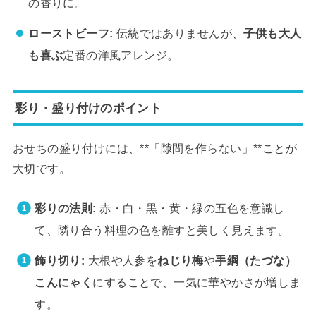
の香りに。
ローストビーフ:
伝統ではありませんが、
子供も大人
も喜ぶ
定番の洋風アレンジ。
彩り・盛り付けのポイント
おせちの盛り付けには、**「隙間を作らない」**ことが
大切です。
彩りの法則:
赤・白・黒・黄・緑の五色を意識し
て、隣り合う料理の色を離すと美しく見えます。
飾り切り:
大根や人参を
ねじり梅
や
手綱（たづな）
こんにゃく
にすることで、一気に華やかさが増しま
す。