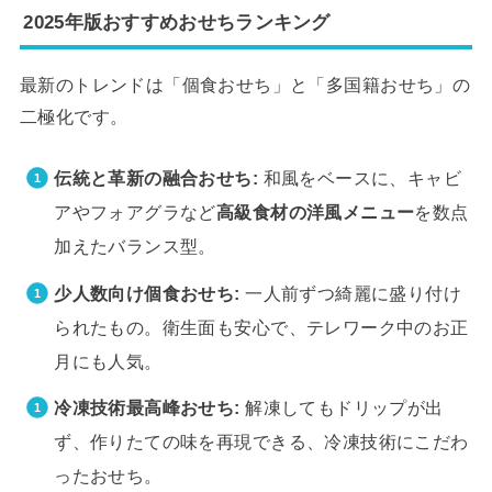
2025年版おすすめおせちランキング
最新のトレンドは「個食おせち」と「多国籍おせち」の
二極化です。
伝統と革新の融合おせち:
和風をベースに、キャビ
アやフォアグラなど
高級食材の洋風メニュー
を数点
加えたバランス型。
少人数向け個食おせち:
一人前ずつ綺麗に盛り付け
られたもの。衛生面も安心で、テレワーク中のお正
月にも人気。
冷凍技術最高峰おせち:
解凍してもドリップが出
ず、作りたての味を再現できる、冷凍技術にこだわ
ったおせち。