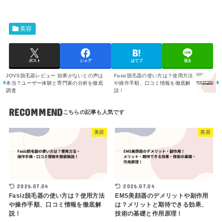
美容
ポスト
シェア
はてブ
送る
JOVS脱毛器レビュー 効果がないとの声は
Fasiz脱毛器の使い方は？使用方法
本当？ユーザー体験と専門家の分析を徹底
や操作手順、口コミ情報を徹底解
調査
説！
RECOMMEND
美容
美容
2026.07.04
2026.07.04
Fasiz脱毛器の使い方は？使用方法
EMS美顔器のデメリットや副作用
や操作手順、口コミ情報を徹底解
は？メリットと期待できる効果、
説！
技術の基礎と作用原理！