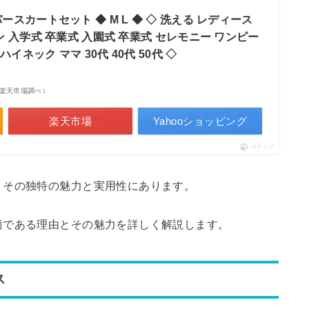
スカートセット ◆ M L ◆ ◇ 洗える レディース
 入学式 卒業式 入園式 卒業式 セレモニー ワンピー
イネック ママ 30代 40代 50代 ◇
点 | 楽天市場調べ）
楽天市場
Yahooショッピング
ポチップ
、その独特の魅力と実用性にあります。
適である理由とその魅力を詳しく解説します。
ス