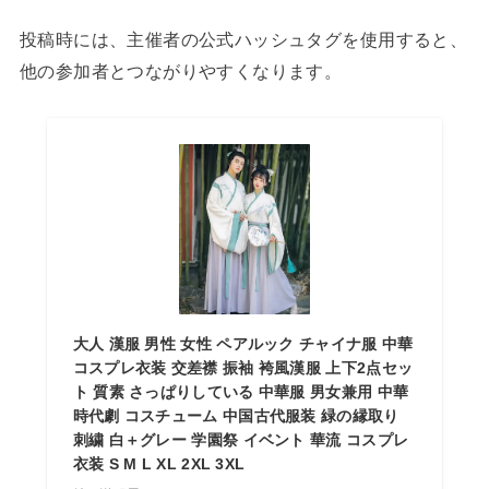
投稿時には、主催者の公式ハッシュタグを使用すると、
他の参加者とつながりやすくなります。
大人 漢服 男性 女性 ペアルック チャイナ服 中華
コスプレ衣装 交差襟 振袖 袴風漢服 上下2点セッ
ト 質素 さっぱりしている 中華服 男女兼用 中華
時代劇 コスチューム 中国古代服装 緑の縁取り
刺繍 白＋グレー 学園祭 イベント 華流 コスプレ
衣装 S M L XL 2XL 3XL