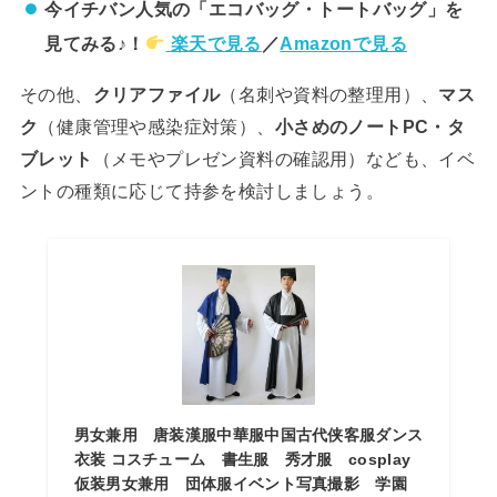
今イチバン人気の「エコバッグ・トートバッグ」を
見てみる♪！
楽天で見る
／
Amazonで見る
その他、
クリアファイル
（名刺や資料の整理用）、
マス
ク
（健康管理や感染症対策）、
小さめのノートPC・タ
ブレット
（メモやプレゼン資料の確認用）なども、イベ
ントの種類に応じて持参を検討しましょう。
男女兼用 唐装漢服中華服中国古代侠客服ダンス
衣装 コスチューム 書生服 秀才服 cosplay
仮装男女兼用 団体服イベント写真撮影 学園