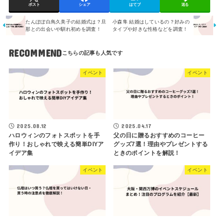
ポスト
シェア
はてブ
送る
たんぽぽ白鳥久美子の結婚式は？旦
小森隼 結婚はしているの？好みの
那との出会いや馴れ初めを調査！
タイプや好きな性格などを調査！
RECOMMEND
イベント
イベント
2025.08.12
2025.04.17
ハロウィンのフォトスポットを手
父の日に贈るおすすめのコーヒー
作り！おしゃれで映える簡単DIYア
グッズ7選！理由やプレゼントする
イデア集
ときのポイントを解説！
イベント
イベント