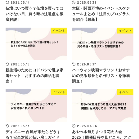
2026.05.14
2025.03.31
仏壇はいつ買う？仏壇を買っては
大阪・関西万博のイベントスケジ
いけない日、買う時の注意点を徹
ュールまとめ！注目のプログラム
底解説！
を紹介【最新】
イベント
イベント
2026.05.15
2026.05.17
新生活のためにヨドバシで選ぶ家
ハロウィン映画マラソン！おすす
電セット！おすすめの商品を調
めの見る順番と名作リストを徹底
査！
調査！
イベント
イベント
2026.05.17
2025.06.06
ディズニー 台風が来たらどうす
あやべ水無月まつり花火大会
る？安全対策と払い戻しガイド
2025！開催日程や見どころ、アク