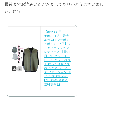
最後までお読みいただきましてありがとうございまし
た。(^^♪
【0のつく日
★9/30（月）最大
30％OFFクーポン
＆ポイント5倍】シ
ニアファッション
レディース 【母の
日 プレゼントスト
レッチ ニット ベス
ト ゆったりサイズ
感 シニア レディー
ス ファッション 60
代 70代 おしゃれ
L/LL 秋冬 高齢者
送料無料