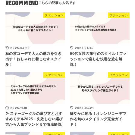
RECOMMEND
ファッション
ファッション
2025.03.22
2026.06.13
秋の紫コーデで大人の魅力を引き
60代女性の旅行のスタイル！ファ
出す！おしゃれに着こなすスタイ
ッションで楽しむ快適な旅を解
ル！
説！
ファッション
ファッション
2025.11.10
2025.03.21
⛷ スキーゴーグルの選び方とおす
鮮やかに彩る！オレンジコーデで
すめモデル2025！失敗しない選び
作る旬のスタイリング完全ガイ
方から人気ブランドまで徹底解説
ド！
ファッション
ファッション