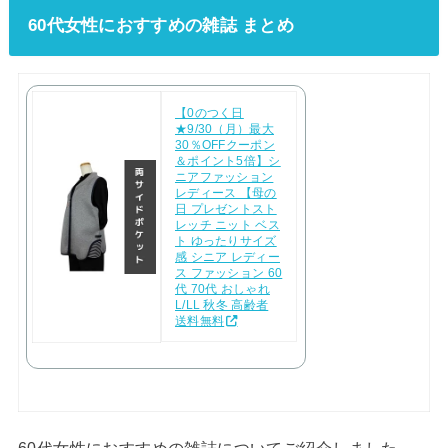
60代女性におすすめの雑誌 まとめ
【0のつく日
★9/30（月）最大
30％OFFクーポン
＆ポイント5倍】シ
ニアファッション
レディース 【母の
日 プレゼントスト
レッチ ニット ベス
ト ゆったりサイズ
感 シニア レディー
ス ファッション 60
代 70代 おしゃれ
L/LL 秋冬 高齢者
送料無料