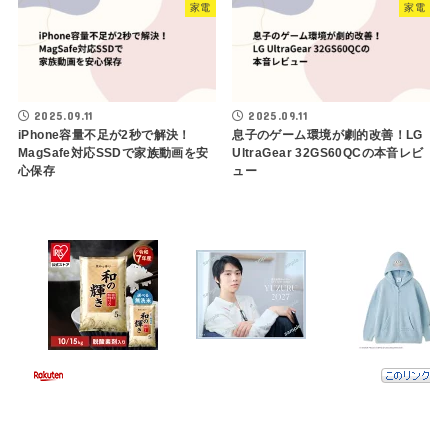
家電
家電
2025.09.11
2025.09.11
iPhone容量不足が2秒で解決！
息子のゲーム環境が劇的改善！LG
MagSafe対応SSDで家族動画を安
UltraGear 32GS60QCの本音レビ
心保存
ュー