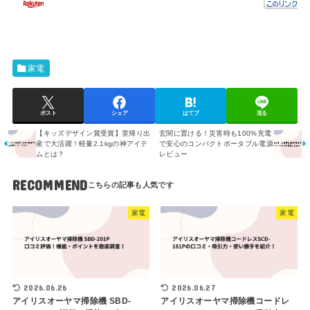
家電
ポスト
シェア
はてブ
送る
【キッズデザイン賞受賞】里帰り出
玄関に置ける！災害時も100%充電
産で大活躍！軽量2.1kgの神アイテ
で安心のコンパクトポータブル電源
ムとは？
レビュー
RECOMMEND
家電
家電
2026.06.26
2026.06.27
アイリスオーヤマ掃除機 SBD-
アイリスオーヤマ掃除機コードレ