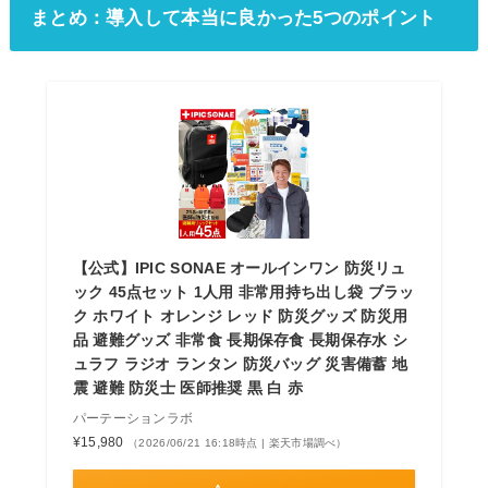
まとめ：導入して本当に良かった5つのポイント
【公式】IPIC SONAE オールインワン 防災リュ
ック 45点セット 1人用 非常用持ち出し袋 ブラッ
ク ホワイト オレンジ レッド 防災グッズ 防災用
品 避難グッズ 非常食 長期保存食 長期保存水 シ
ュラフ ラジオ ランタン 防災バッグ 災害備蓄 地
震 避難 防災士 医師推奨 黒 白 赤
パーテーションラボ
¥15,980
（2026/06/21 16:18時点 | 楽天市場調べ）