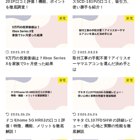
201P口コミ評価！機能、ポイント
スSCD-181Pの口コミ、吸引力、
を徹底調査！
使い勝手を紹介！
家電
家電
2025.09.13
2025.08.28
9万円の投資価値は？Xbox Series
取付工事の手配不要？アイリスオ
Xを家族で3ヶ月使った結果
ーヤマエアコンを選んだ決め手と
は
家電
家電
2026.06.26
2026.06.26
ドコモhome 5G HR02の口コミ評
マキタ CL107FDSHW の詳細レビ
価！特徴、機能、メリットを徹底
ュー：使い心地と実際の性能を徹
解説！
底解説