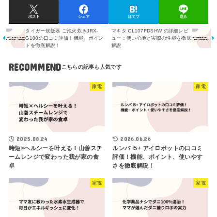
ポスト
シェア
はてブ
送る
タイガー炊飯器 ご泡火炊きJRX-
マキタ CL107FDSHW の詳細レビ
G100の口コミ評価！機能、ポイン
ュー：使い心地と実際の性能を徹底
トを徹底解説！
解説
RECOMMEND
家電
家電
2025.08.24
2026.06.26
時短×ヘルシーを叶える！山善スチ
ルンバ i5+ アイロボットの口コミ
ームレンジで変わった我が家の食
評価！機能、ポイント、使いやす
卓
さを徹底解説！
家電
家電