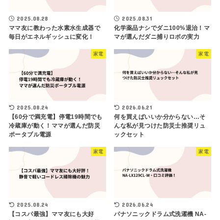
2025.08.28
2025.08.31
ママ友に教わった水素水生成器で
化学薬品ナシでダニ100%退治！マ
毎日がエネルギッシュに変化！
マが選んだダニ捕りロボの実力
家電
家電
2025.08.24
2026.06.21
【60分で満充電】停電19時間でも
何を買えばいいか分からない…そ
冷蔵庫が動く！ママが選んだ防災
んな私が見つけた防災士推奨リュ
ポータブル電源
ックセット
家電
家電
2025.08.24
2026.06.24
【コスパ最強】ママ友にも大好
パナソニックドラム式洗濯機 NA-