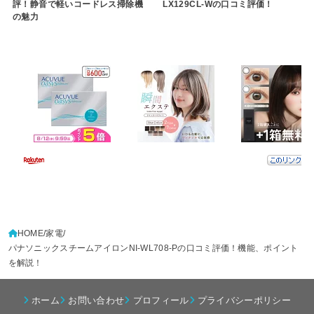
評！静音で軽いコードレス掃除機
LX129CL-Wの口コミ評価！
の魅力
HOME
家電
パナソニックスチームアイロンNI-WL708-Pの口コミ評価！機能、ポイント
を解説！
ホーム
お問い合わせ
プロフィール
プライバシーポリシー