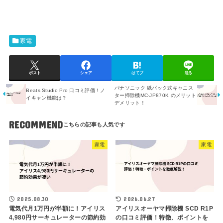
家電
ポスト
シェア
はてブ
送る
パナソニック 紙パック式キャニス
Beats Studio Pro 口コミ評価！ノ
ター掃除機MC-JP870K のメリット
イキャン機能は？
デメリット！
RECOMMEND
家電
家電
2025.08.30
2026.06.27
電気代月1万円が半額に！アイリス
アイリスオーヤマ掃除機 SCD R1P
4,980円サーキュレーターの節約効
の口コミ評価！特徴、ポイントを