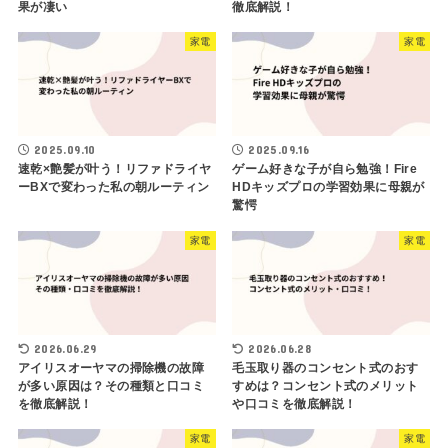
果が凄い
徹底解説！
家電
家電
2025.09.10
2025.09.16
速乾×艶髪が叶う！リファドライヤ
ゲーム好きな子が自ら勉強！Fire
ーBXで変わった私の朝ルーティン
HDキッズプロの学習効果に母親が
驚愕
家電
家電
2026.06.29
2026.06.28
アイリスオーヤマの掃除機の故障
毛玉取り器のコンセント式のおす
が多い原因は？その種類と口コミ
すめは？コンセント式のメリット
を徹底解説！
や口コミを徹底解説！
家電
家電