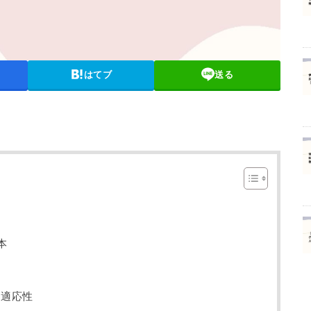
はてブ
送る
本
と適応性