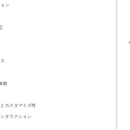
ション
応
ンス
体験
ンとカスタマイズ性
インタラクション