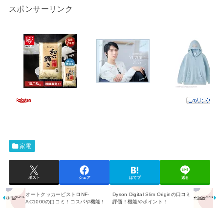
スポンサーリンク
家電
ポスト
シェア
はてブ
送る
オートクッカービストロNF-
Dyson Digital Slim Originの口コミ
AC1000の口コミ！コスパや機能！
評価！機能やポイント！