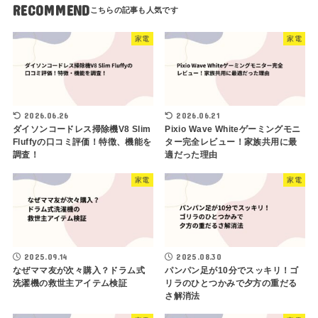
RECOMMEND
家電
家電
2026.06.26
2026.06.21
ダイソンコードレス掃除機V8 Slim
Pixio Wave Whiteゲーミングモニ
Fluffyの口コミ評価！特徴、機能を
ター完全レビュー！家族共用に最
調査！
適だった理由
家電
家電
2025.09.14
2025.08.30
なぜママ友が次々購入？ドラム式
パンパン足が10分でスッキリ！ゴ
洗濯機の救世主アイテム検証
リラのひとつかみで夕方の重だる
さ解消法