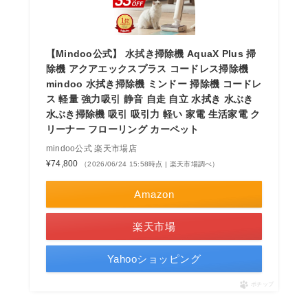
【Mindoo公式】 水拭き掃除機 AquaX Plus 掃
除機 アクアエックスプラス コードレス掃除機
mindoo 水拭き掃除機 ミンドー 掃除機 コードレ
ス 軽量 強力吸引 静音 自走 自立 水拭き 水ぶき
水ぶき掃除機 吸引 吸引力 軽い 家電 生活家電 ク
リーナー フローリング カーペット
mindoo公式 楽天市場店
¥74,800
（2026/06/24 15:58時点 | 楽天市場調べ）
Amazon
楽天市場
Yahooショッピング
ポチップ