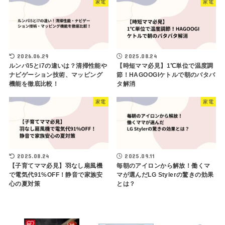
家電
家電
2026.06.29
2025.08.24
ルンバi5とi7の違いは？清掃性能や
【時短ママ必見】1℃単位で温度調
ナビゲーション技術、マッピング
節！HAGOOGIケトルで朝のバタバ
機能を徹底比較！
タ解消
家電
家電
2025.08.24
2025.09.11
【子育てママ必見】羽なし扇風機
毎朝のアイロンから解放！働くマ
で電気代91%OFF！静音で家族安
マが選んだLG Stylerの驚きの効果
心の夏対策
とは？