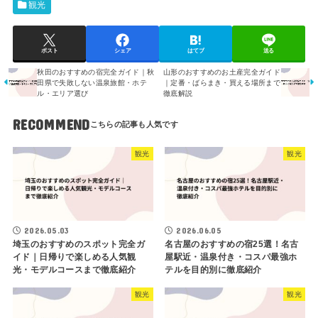
観光
ポスト
シェア
はてブ
送る
秋田のおすすめの宿完全ガイド｜秋
山形のおすすめのお土産完全ガイド
田県で失敗しない温泉旅館・ホテ
｜定番・ばらまき・買える場所まで
ル・エリア選び
徹底解説
RECOMMEND
観光
観光
2026.05.03
2026.06.05
埼玉のおすすめのスポット完全ガ
名古屋のおすすめの宿25選！名古
イド｜日帰りで楽しめる人気観
屋駅近・温泉付き・コスパ最強ホ
光・モデルコースまで徹底紹介
テルを目的別に徹底紹介
観光
観光