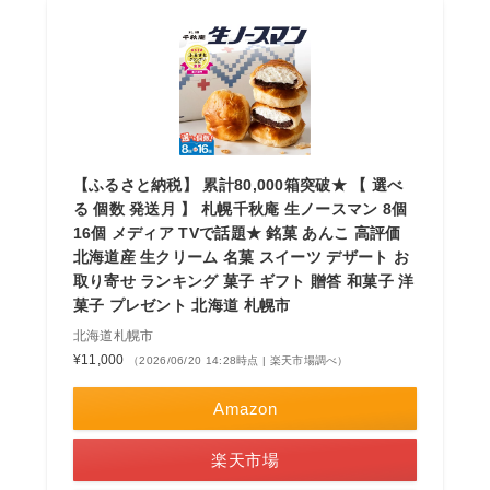
【ふるさと納税】 累計80,000箱突破★ 【 選べ
る 個数 発送月 】 札幌千秋庵 生ノースマン 8個
16個 メディア TVで話題★ 銘菓 あんこ 高評価
北海道産 生クリーム 名菓 スイーツ デザート お
取り寄せ ランキング 菓子 ギフト 贈答 和菓子 洋
菓子 プレゼント 北海道 札幌市
北海道札幌市
¥11,000
（2026/06/20 14:28時点 | 楽天市場調べ）
Amazon
楽天市場