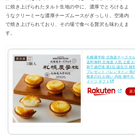
に焼き上げられたタルト生地の中に、濃厚でとろけるよ
うなクリーミーな濃厚チーズムースがぎっしり。空港内
で焼き上げられており、その場で食べる贅沢も味わえま
す。
札幌農学校 北海道チーズタル
送料無料 北海道 人気 土産 
新千歳空港 第1位 誕生日 個
プレゼント バレンタイン 母
敬老の日 お祝い 内祝 御中元
イーツ ギフト
楽