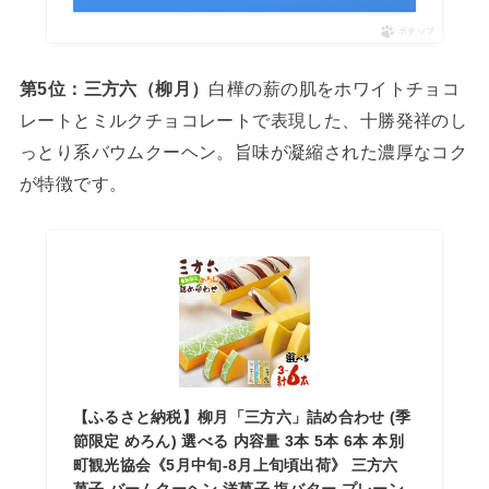
ポチップ
第5位：三方六（柳月）
白樺の薪の肌をホワイトチョコ
レートとミルクチョコレートで表現した、十勝発祥のし
っとり系バウムクーヘン。旨味が凝縮された濃厚なコク
が特徴です。
【ふるさと納税】柳月「三方六」詰め合わせ (季
節限定 めろん) 選べる 内容量 3本 5本 6本 本別
町観光協会《5月中旬-8月上旬頃出荷》 三方六