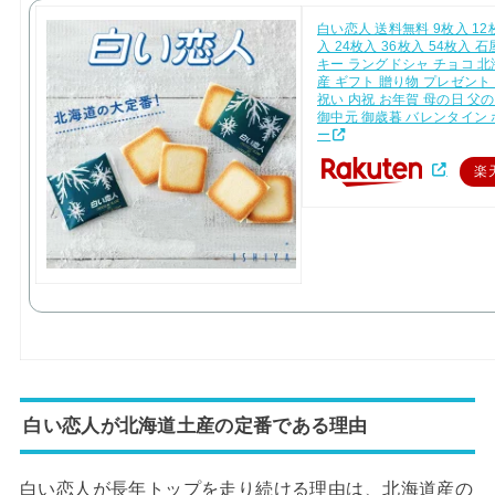
白い恋人 送料無料 9枚入 12
入 24枚入 36枚入 54枚入 
キー ラングドシャ チョコ 北
産 ギフト 贈り物 プレゼント
祝い 内祝 お年賀 母の日 父
御中元 御歳暮 バレンタイン
ー
楽
白い恋人が北海道土産の定番である理由
白い恋人が長年トップを走り続ける理由は、北海道産の