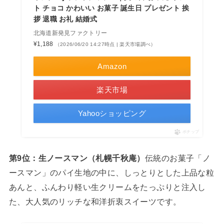
ト チョコ かわいい お菓子 誕生日 プレゼント 挨
拶 退職 お礼 結婚式
北海道新発見ファクトリー
¥1,188
（2026/06/20 14:27時点 | 楽天市場調べ）
Amazon
楽天市場
Yahooショッピング
ポチップ
第9位：生ノースマン（札幌千秋庵）
伝統のお菓子「ノ
ースマン」のパイ生地の中に、しっとりとした上品な粒
あんと、ふんわり軽い生クリームをたっぷりと注入し
た、大人気のリッチな和洋折衷スイーツです。