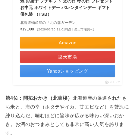
気 お菓子 プチギフト 父の日 母の日 プレゼント
お中元 ホワイトデー バレンタインデー ギフト
個包装 （TSB）
北海道物産展の「北の森ガーデン」
¥19,000
（2026/06/20 11:01時点 | 楽天市場調べ）
Amazon
楽天市場
Yahooショッピング
ポチップ
第4位：開拓おかき（北菓楼）
北海道産の厳選されたも
ち米と、海の幸（ホタテやイカ、甘エビなど）を贅沢に
練り込んだ、噛むほどに旨味が広がる味わい深いおか
き。お酒のおつまみとしても非常に高い人気を誇りま
す。