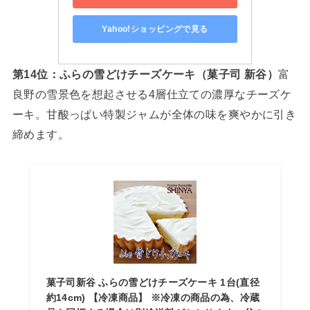
Yahoo!ショッピングで見る
第14位：ふらの雪どけチーズケーキ（菓子司 新谷）
富
良野の雪景色を想起させる4層仕立ての濃厚なチーズケ
ーキ。甘酸っぱい特製ジャムが全体の味を爽やかに引き
締めます。
菓子司新谷 ふらの雪どけチーズケーキ 1台(直径
約14cm) 【冷凍商品】 ※冷凍の商品の為、冷蔵