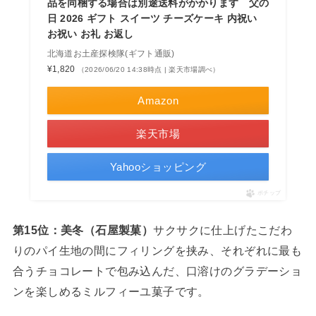
品を同梱する場合は別途送料がかかります 父の
日 2026 ギフト スイーツ チーズケーキ 内祝い
お祝い お礼 お返し
北海道お土産探検隊(ギフト通販)
¥1,820
（2026/06/20 14:38時点 | 楽天市場調べ）
Amazon
楽天市場
Yahooショッピング
ポチップ
第15位：美冬（石屋製菓）
サクサクに仕上げたこだわ
りのパイ生地の間にフィリングを挟み、それぞれに最も
合うチョコレートで包み込んだ、口溶けのグラデーショ
ンを楽しめるミルフィーユ菓子です。