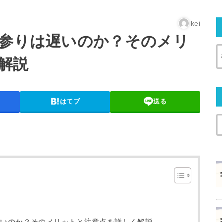
kei
お参りは遅いのか？そのメリ
解説
はてブ
送る