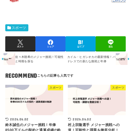
スポーツ
ポスト
シェア
はてブ
送る
佐々木朗希のメジャー挑戦！可能性
カイル・ヒガシオカの最新情報！パ
と時期を探る
ドレスでの新たな挑戦と年俸
RECOMMEND
スポーツ
スポーツ
2026.06.02
2026.06.02
鈴木誠也のメジャー挑戦！年俸
村上宗隆選手 メジャー挑戦への
8500万ドルの契約と通算成績の軌
道！可能性と課題を徹底分析！