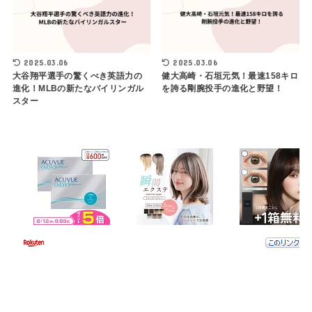
2025.03.06
2025.03.06
大谷翔平選手の驚くべき英語力の
健大高崎・石垣元気！最速158キロ
進化！MLBの新たなバイリンガル
を誇る剛腕投手の進化と野望！
スター