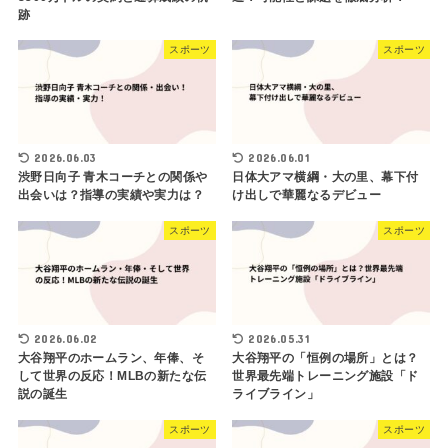
跡
スポーツ
スポーツ
2026.06.03
2026.06.01
渋野日向子 青木コーチとの関係や
日体大アマ横綱・大の里、幕下付
出会いは？指導の実績や実力は？
け出しで華麗なるデビュー
スポーツ
スポーツ
2026.06.02
2026.05.31
大谷翔平のホームラン、年俸、そ
大谷翔平の「恒例の場所」とは？
して世界の反応！MLBの新たな伝
世界最先端トレーニング施設「ド
説の誕生
ライブライン」
スポーツ
スポーツ