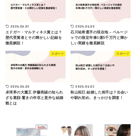
2026.06.01
2026.06.02
エドガー・マルティネス賞とは？
石川祐希選手の現在地 – ペルージ
歴代受賞者とその輝かしい記録を
ャでの推定年俸1億5千万円と輝か
徹底解説！
しい実績を徹底解説
スポーツ
スポーツ
2026.06.02
2026.06.03
卓球界の大魔王 伊藤美誠の知られ
秋山拓巳 結婚した相手は？出会い
ざる素顔-驚きの年収と意外な結婚
や馴れ初め、きっかけを調査！
観とは