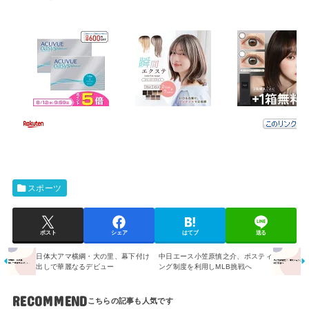
スポーツ
ポスト
シェア
はてブ
送る
日体大アマ横綱・大の里、幕下付け
中日エース小笠原慎之介、ポスティ
出しで華麗なるデビュー
ング制度を利用しMLB挑戦へ
RECOMMEND