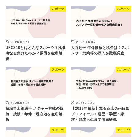
スポーツ
スポーツ
2026.05.31
2026.06.03
UFC310とはどんなスポーツ？浅倉
大谷翔平 年俸推移と税金は？スポ
海なぜ負けたのか？原因を徹底解
ンサー契約等の収入を徹底調査！
説！
スポーツ
スポーツ
2026.06.02
2025.10.23
藤浪晋太郎選手 メジャー挑戦の軌
【2025年最新】立石正広のwiki風
跡！成績・年俸・現在地を徹底解
プロフィール！経歴・学歴・家
析
族・野球人生まで徹底解説
スポーツ
スポーツ