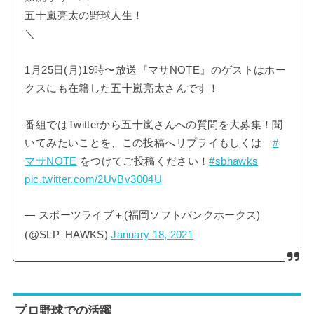
五十嵐亮太の野球人生！
＼
1月25日(月)19時〜放送『マサNOTE』のゲストはホー
クスにも在籍した五十嵐亮太さんです！
番組ではTwitterから五十嵐さんへの質問を大募集！聞
いてみたいことを、この投稿へリプライもしくは
#
マサNOTE
をつけてご投稿ください！
#sbhawks
pic.twitter.com/2UvBv3004U
— スポーツライブ＋(福岡ソフトバンクホークス)
(@SLP_HAWKS)
January 18, 2021
プロ野球での活躍