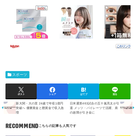
スポーツ
ポスト
シェア
はてブ
送る
新大関・大の里 24歳で年収1億円
日米通算463試合の五十嵐亮太が引
突破へ 優勝賞金と懸賞金で収入急
退 メッツ・パイレーツで活躍、肩
増
の故障が引き金に
RECOMMEND