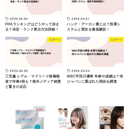
2026.06.04
2026.06.01
FIFAランキングはどうやって決ま
ハンク・アーロン賞とは？投票シ
る？決定・ランク算出方法詳細！
ステムと歴史を徹底解説！
スポーツ
スポーツ
2026.06.02
2026.06.04
三笘薫 レアル・マドリード移籍報
WBC宇田川優希 年俸や成績は？侍
道で年俸4倍も？海外メディア絶賛
ジャパンに選ばれた理由を調査
と驚きの反応