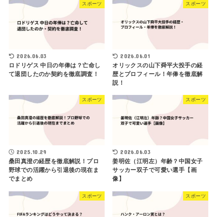
スポーツ
スポーツ
2026.06.03
2026.06.01
ロドリゲス 中日の年俸は？亡命し
オリックスの山下舜平大投手の経
て退団したのか契約を徹底調査！
歴とプロフィール！年俸を徹底解
説！
スポーツ
スポーツ
2025.10.29
2026.06.03
桑田真澄の経歴を徹底解説！プロ
姜明佐（江明左）年齢？中国女子
野球での活躍から引退後の現在ま
サッカー双子で可愛い選手【画
でまとめ
像】
スポーツ
スポーツ