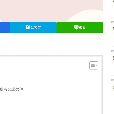
はてブ
送る
所も公認の仲