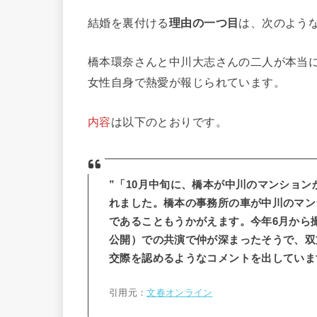
結婚を裏付ける
理由の一つ目
は、次のよう
橋本環奈さんと中川大志さんの二人が本当に
女性自身で熱愛が報じられています。
内容
は以下のとおりです。
”「10月中旬に、橋本が中川のマンショ
れました。橋本の事務所の車が中川のマン
であることもうかがえます。今年6月から
公開）での共演で仲が深まったそうで、双
交際を認めるようなコメントを出していま
引用元：
文春オンライン