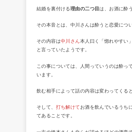
結婚を裏付ける
理由の二つ目
は、お酒に酔
その本音とは、中川さんは酔うと恋愛につ
その内容は
中川さん
本人曰く「惚れやすい
と言っていたようです。
この事については、人間っていうのは酔っ
います。
飲む相手によって話の内容は変わってくる
そして、
打ち解けて
お酒を飲んでいるうち
てあることです。
一方の橋本さんも自らが認めるほどの酒豪