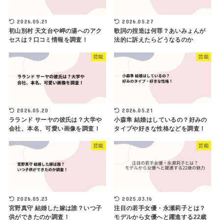
2026.05.21
2026.05.27
初山別村 天文台や岬の湯へのアク
歌詞の捏造は何罪？あいみょんが
セスは？口コミ情報を調査！
法的に訴えたらどうなるのか
芸能
芸能
2026.05.20
2026.05.21
ラランド サーヤの彼氏は？大学や
小森隼 結婚はしているの？好みの
会社、本名、可愛い画像を調査！
タイプや好きな性格などを調査！
芸能
芸能
2026.05.23
2025.03.16
宮野真守 結婚した嫁は誰？いつ子
注目の若手女優・永瀬莉子とは？
供ができたのか調査！
モデルから女優へと躍進する22歳