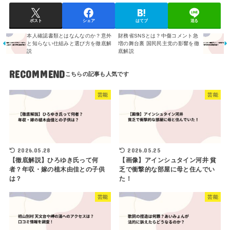
ポスト
シェア
はてブ
送る
本人確認書類とはなんなのか？意外
財務省SNSとは？中傷コメント急
と知らない仕組みと選び方を徹底解
増の舞台裏 国民民主党の影響を徹
説
底解説
RECOMMEND
芸能
芸能
2026.05.28
2026.05.25
【徹底解説】ひろゆき氏って何
【画像】アインシュタイン河井 貧
者？年収・嫁の植木由佳との子供
乏で衝撃的な部屋に母と住んでい
は？
た！
芸能
芸能