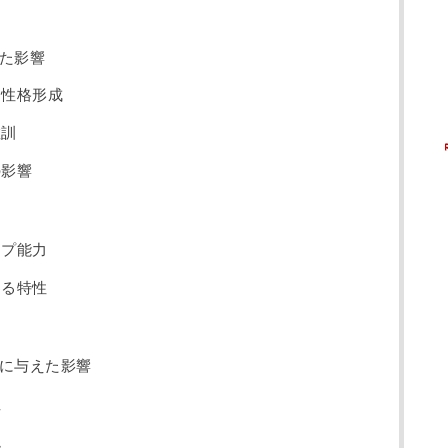
た影響
る性格形成
教訓
の影響
ップ能力
わる特性
例
に与えた影響
性
境