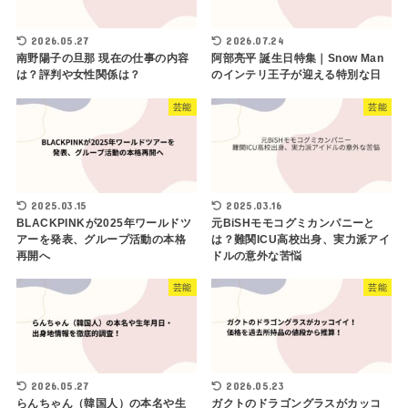
2026.05.27
2026.07.24
南野陽子の旦那 現在の仕事の内容
阿部亮平 誕生日特集｜Snow Man
は？評判や女性関係は？
のインテリ王子が迎える特別な日
芸能
芸能
2025.03.15
2025.03.16
BLACKPINKが2025年ワールドツ
元BiSHモモコグミカンパニーと
アーを発表、グループ活動の本格
は？難関ICU高校出身、実力派アイ
再開へ
ドルの意外な苦悩
芸能
芸能
2026.05.27
2026.05.23
らんちゃん（韓国人）の本名や生
ガクトのドラゴングラスがカッコ