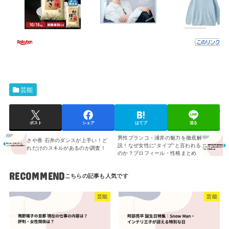
芸能
ポスト
シェア
はてブ
送る
男性ブランコ・浦井の魅力を徹底解
さや香 石井のダンスが上手い！ど
説！なぜ女性に"タイプ"と言われる
れだけのスキルがあるのか調査！
のか？プロフィール・性格まとめ
RECOMMEND
芸能
芸能