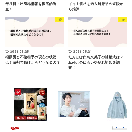
年月日・出身地情報を徹底的調
イイ！価格を過去所持品の値段か
査！
ら推算！
芸能
芸能
2026.05.25
2026.05.21
福原愛と不倫相手の現在の状況
たんぽぽ白鳥久美子の結婚式は？
は？裁判で負けたらどうなるの？
旦那との出会いや馴れ初めを調
査！