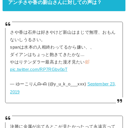
アンチさや香の新山さんに対しての声は？
さや香は石井は好きやけど新山はまじで無理、おもん
ないしうるさい。
spanは水本の人相終わってるから嫌い、、
ダイアンはちょっと飽きてきたかな…
やはりテンダラー最高また漫才見たい
pic.twitter.com/RP7RGbv0pT
— ゆーこりんᕱ⑅ᕱ (@y_u_k_o___xxx)
September 23,
2019
決勝に金属が出てるとこが見たかったって永遠言って